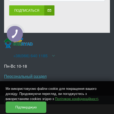
ПОДПИСАТЬСЯ
+38(066) 640 1185
Пн-Вс 10-18
Персональный раздел
Ми використовуємо файли cookie для покращення вашого
досвіду. Продовжуючи перегляд, ви погоджуєтесь з
використанням cookies згідно з
Політикою конфіденційності
.
Наверх
2013 - 2026 © Хозряд - оптовый интернет-магазин
Підтверджую
Войти
Регистрация
хозяйственных и бытовых товаров