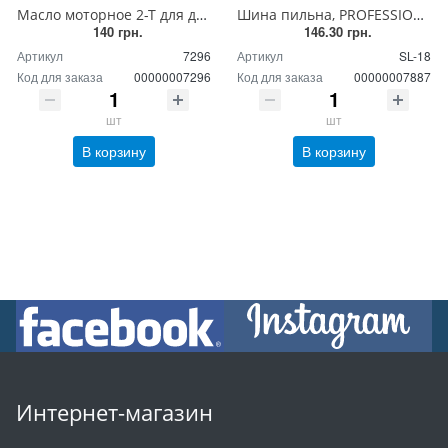
Масло моторное 2-Т для двухтактных двигателей 1 л
Шина пильна, PROFESSIONAL, для китайских бензопил 38 см/15" , (шаг 0,325 на 64 звена), паз 1,5/0,058
140 грн.
146.30 грн.
Артикул
7296
Артикул
SL-18
Код для заказа
00000007296
Код для заказа
00000007887
шт
шт
В корзину
В корзину
Интернет-магазин