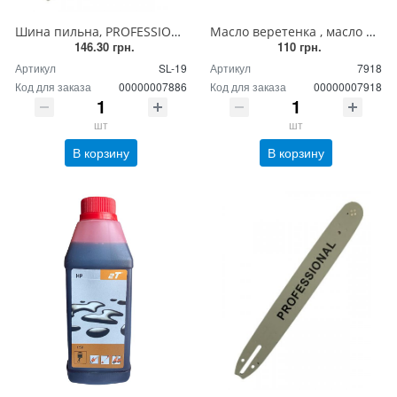
Шина пильна, PROFESSIONAL, для китайских бензопил 40 см/16" , (шаг 0,325 на 64 звена), паз 1,5/0,058
Масло веретенка , масло для смазки цепей и шин электропил и бензопил 0,8 л
146.30 грн.
110 грн.
Артикул
SL-19
Артикул
7918
Код для заказа
00000007886
Код для заказа
00000007918
шт
шт
В корзину
В корзину