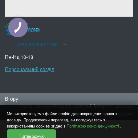
КНОПКА
ЗВ'ЯЗКУ
+38(066) 640 1185
Пн-Нд 10-18
Персональний розділ
Вгору
2013 - 2026 © Хозряд - оптовий інтернет-магазин
господарських та побутових товарів
Ми використовуємо файли cookie для покращення вашого
досвіду. Продовжуючи перегляд, ви погоджуєтесь з
використанням cookies згідно з
Політикою конфіденційності
.
Підтверджую