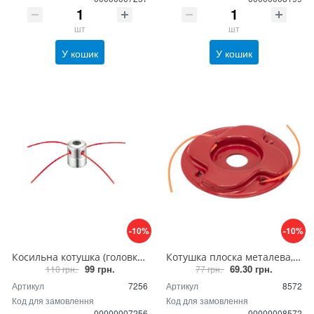
шт
шт
У кошик
У кошик
-10%
-10%
Косильна котушка (головка) для мотокоси Sturm алюмінієва, (шпуля для бензокоси)
Котушка плоска металева, шпуля-диск металева плоска, триммерна головка металева
99 грн.
69.30 грн.
110 грн.
77 грн.
Артикул
7256
Артикул
8572
Код для замовлення
Код для замовлення
00000007256
00000008572