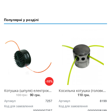
Популярні у розділі
-10%
Котушка (шпуля) електрокоси d-8мм, триммер для електрокоси
Косильна котушка (головка) для мотокоси алюмінієва, з боковим фікатором волосіні
90 грн.
110 грн.
100 грн.
Артикул
7257
Артикул
8199
Код для замовлення
Код для замовлення
00000007257
00000008199