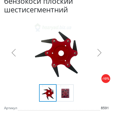
бензокоси плоский
шестисегментний
-10%
Артикул
8591