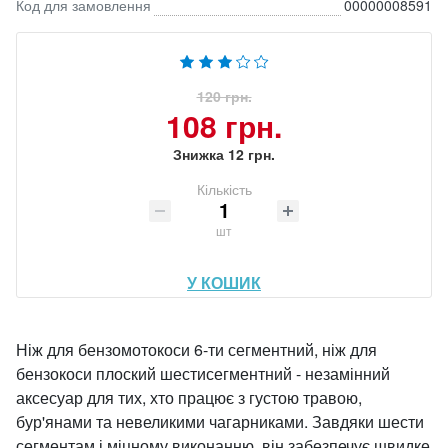
Код для замовлення
00000008591
120 грн.
108 грн.
Знижка 12 грн.
Кількість
шт
У КОШИК
Ніж для бензомотокоси 6-ти сегментний, ніж для
бензокоси плоский шестисегментний - незамінний
аксесуар для тих, хто працює з густою травою,
бур'янами та невеликими чагарниками. Завдяки шести
сегментам і міцному виконанню, він забезпечує швидке