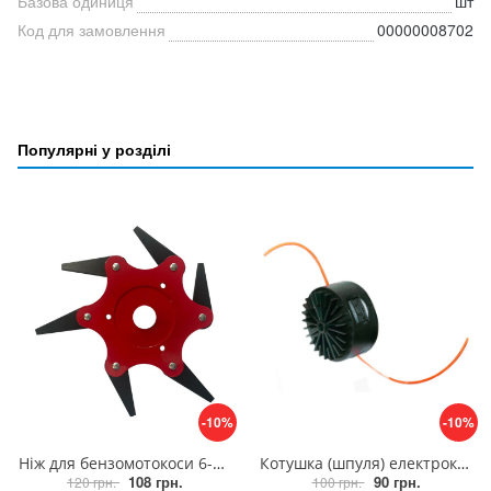
Базова одиниця
шт
Код для замовлення
00000008702
Популярні у розділі
-10%
-10%
Ніж для бензомотокоси 6-ти сегментний, ніж для бензокоси плоский шестисегментний
Котушка (шпуля) електрокоси d-8мм, триммер для електрокоси
108 грн.
90 грн.
120 грн.
100 грн.