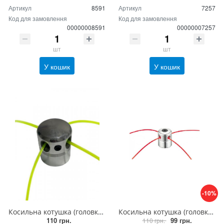
Артикул
8591
Артикул
7257
Код для замовлення
Код для замовлення
00000008591
00000007257
шт
шт
У кошик
У кошик
-10%
Косильна котушка (головка) для мотокоси алюмінієва, з боковим фікатором волосіні
Косильна котушка (головка) для мотокоси Sturm алюмінієва, (шпуля для бензокоси)
110 грн.
99 грн.
110 грн.