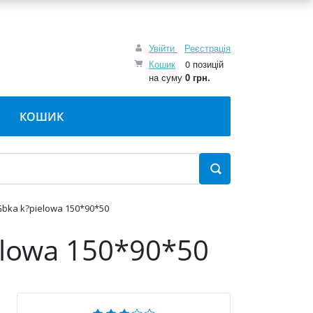
Увійти
Реєстрація
Кошик
0 позицій
на суму
0 грн.
КОШИК
bka k?pielowa 150*90*50
elowa 150*90*50