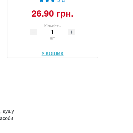
26.90 грн.
Кількість
шт
У КОШИК
и, душу
засоби