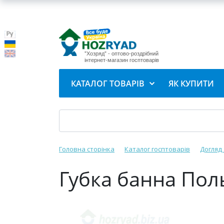
"Хозряд" - оптово-роздрібний
інтернет-магазин госптоварів
КАТАЛОГ ТОВАРІВ
ЯК КУПИТИ
Головна сторінка
Каталог госптоварів
Догляд
Губка банна Пол