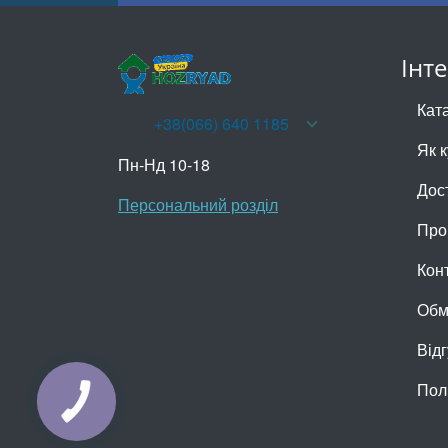
Інт
Кат
+38(066) 640 1185
Як 
Пн-Нд 10-18
Дос
Персональний розділ
Про
Кон
Обм
Відг
Пол
КНОПКА
ЗВ'ЯЗКУ