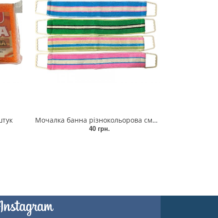
штук
Мочалка банна різнокольорова смугаста з пластиковими ручками, 700 х 100 мм
40 грн.