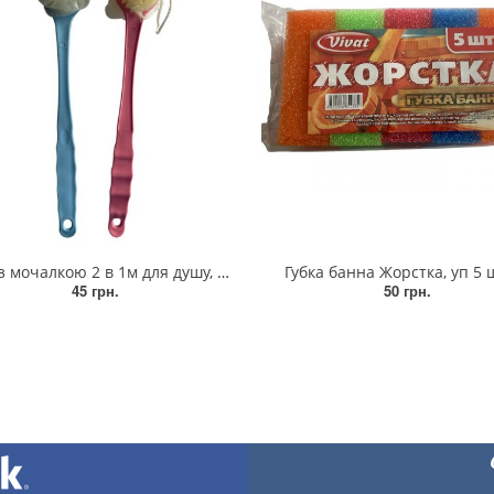
лкою 2 в 1м для душу, ванної, лазні пластмасова з ручкою
Губка банна Жорстка, уп 5 
45 грн.
50 грн.