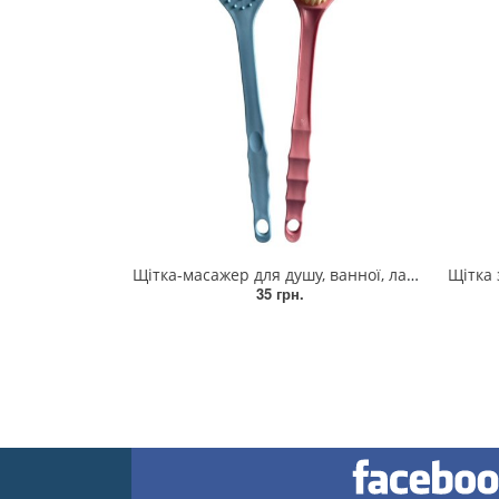
Щітка-масажер для душу, ванної, лазні пластмасова з ручкою (для корекції фігури)
Щітка з моча
35 грн.