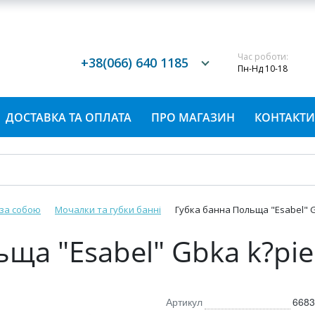
Час роботи:
+38(066) 640 1185
Пн-Нд 10-18
ДОСТАВКА ТА ОПЛАТА
ПРО МАГАЗИН
КОНТАКТИ
 за собою
Мочалки та губки банні
Губка банна Польща "Esabel" G
ьща "Esabel" Gbka k?pi
Артикул
6683