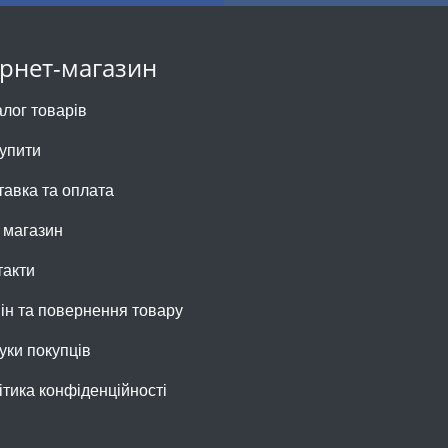
ернет-магазин
алог товарів
купити
тавка та оплата
 магазин
такти
ін та повернення товару
уки покупців
ітика конфіденційності