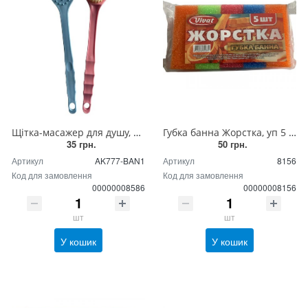
Щітка-масажер для душу, ванної, лазні пластмасова з ручкою (для корекції фігури)
Губка банна Жорстка, уп 5 штук
35 грн.
50 грн.
Артикул
AK777-BAN1
Артикул
8156
Код для замовлення
Код для замовлення
00000008586
00000008156
шт
шт
У кошик
У кошик