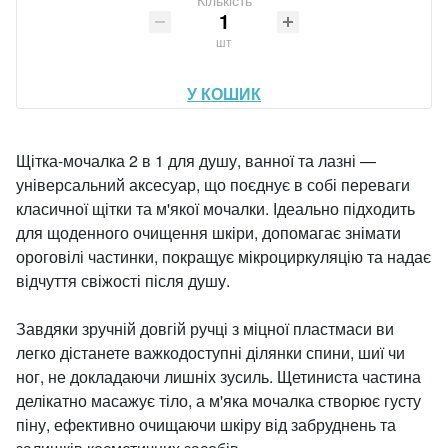
Кількість
шт
У КОШИК
Щітка-мочалка 2 в 1 для душу, ванної та лазні —
універсальний аксесуар, що поєднує в собі переваги
класичної щітки та м'якої мочалки. Ідеально підходить
для щоденного очищення шкіри, допомагає знімати
ороговілі частинки, покращує мікроциркуляцію та надає
відчуття свіжості після душу.
Завдяки зручній довгій ручці з міцної пластмаси ви
легко дістанете важкодоступні ділянки спини, шиї чи
ног, не докладаючи лишніх зусиль. Щетиниста частина
делікатно масажує тіло, а м'яка мочалка створює густу
піну, ефективно очищаючи шкіру від забруднень та