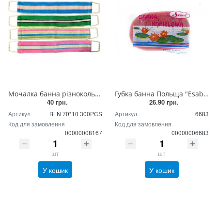
Мочалка банна різнокольорова смугаста з пластиковими ручками, 700 х 100 мм
Губка банна Польща "Esabel" Gbka k?pielowa 150*90*50
40 грн.
26.90 грн.
Артикул
BLN 70*10 300PCS
Артикул
6683
Код для замовлення
Код для замовлення
00000008167
00000006683
шт
шт
У кошик
У кошик