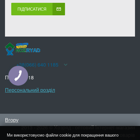
ПІДПИСАТИСЯ
+38(066) 640 1185
Пн-Нд 10-18
КНОПКА
ЗВ'ЯЗКУ
Персональний розділ
Вгору
2013 - 2026 © Хозряд - оптовий інтернет-магазин
господарських та побутових товарів
Ми використовуємо файли cookie для покращення вашого