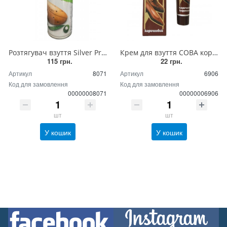
Розтягувач взуття Silver Premium Universal, аерозоль 150 мл
Крем для взуття СОВА коричневий 50 мл
115 грн.
22 грн.
Артикул
8071
Артикул
6906
Код для замовлення
Код для замовлення
00000008071
00000006906
шт
шт
У кошик
У кошик