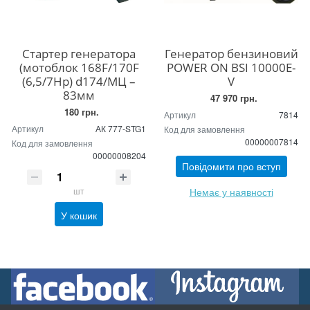
Стартер генератора
Генератор бензиновий
(мотоблок 168F/170F
POWER ON BSI 10000E-
(6,5/7Hp) d174/МЦ –
V
83мм
47 970 грн.
180 грн.
Артикул
7814
Артикул
АК 777-STG1
Код для замовлення
00000007814
Код для замовлення
00000008204
Повідомити про вступ
Немає у наявності
шт
У кошик