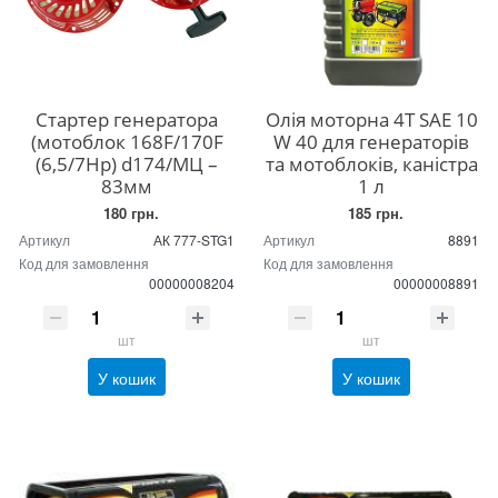
Стартер генератора
Олія моторна 4Т SAE 10
(мотоблок 168F/170F
W 40 для генераторів
(6,5/7Hp) d174/МЦ –
та мотоблоків, каністра
83мм
1 л
180 грн.
185 грн.
Артикул
АК 777-STG1
Артикул
8891
Код для замовлення
Код для замовлення
00000008204
00000008891
шт
шт
У кошик
У кошик