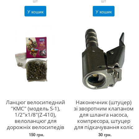
шт
шт
У кошик
У кошик
Ланцюг велосипедний
Наконечник (штуцер)
"KMC" (модель S-1),
зі зворотним клапаном
1/2"x1/8"(Z-410),
для шланга насоса,
велоланцюг для
компресора, штуцер
дорожніх велосипедів
для підкачування коліс
150 грн.
30 грн.