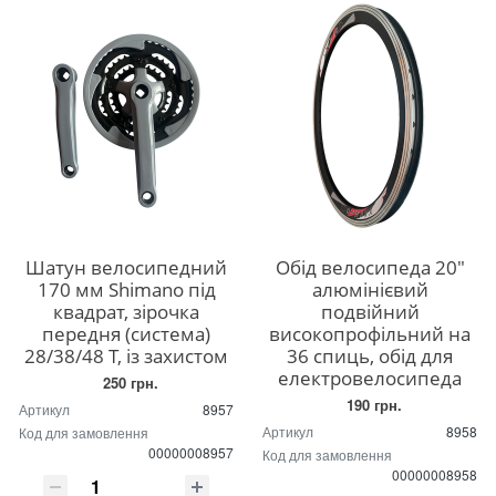
Шатун велосипедний
Обід велосипеда 20"
170 мм Shimano під
алюмінієвий
квадрат, зірочка
подвійний
передня (система)
високопрофільний на
28/38/48 Т, із захистом
36 спиць, обід для
електровелосипеда
250 грн.
190 грн.
Артикул
8957
Артикул
8958
Код для замовлення
00000008957
Код для замовлення
00000008958