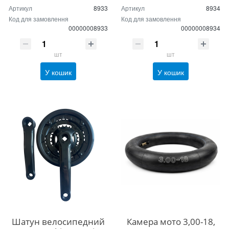
Артикул
8933
Артикул
8934
Код для замовлення
Код для замовлення
00000008933
00000008934
шт
шт
У кошик
У кошик
Шатун велосипедний
Камера мото 3,00-18,