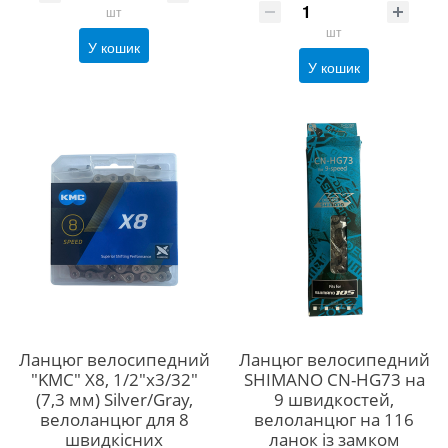
шт
шт
У кошик
У кошик
Ланцюг велосипедний
Ланцюг велосипедний
"KMC" Х8, 1/2"x3/32"
SHIMANO CN-HG73 на
(7,3 мм) Silver/Gray,
9 швидкостей,
велоланцюг для 8
велоланцюг на 116
швидкісних
ланок із замком