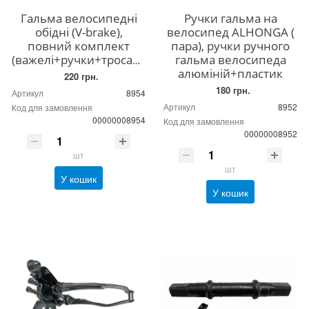
Гальма велосипедні
Ручки гальма на
обідні (V-brake),
велосипед ALHONGA (
повний комплект
пара), ручки ручного
(важелі+ручки+троса+сорочки+гусаки+пильники)
гальма велосипеда
алюміній+пластик
220 грн.
180 грн.
Артикул
8954
Артикул
8952
Код для замовлення
00000008954
Код для замовлення
00000008952
шт
шт
У кошик
У кошик