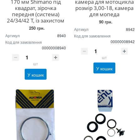
170 мм Shimano під
камера для мотоцикла
квадрат, зірочка
розмір 3,00-18, камера
передня (система)
для мопеда
24/34/42 Т, із захистом
90 грн.
250 грн.
Артикул
8942
Артикул
8940
Код для замовлення
00000008942
Код для замовлення
00000008940
шт
шт
У кошик
У кошик