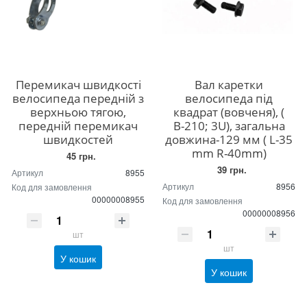
Перемикач швидкості
Вал каретки
велосипеда передній з
велосипеда під
верхньою тягою,
квадрат (вовченя), (
передній перемикач
В-210; 3U), загальна
швидкостей
довжина-129 мм ( L-35
mm R-40mm)
45 грн.
39 грн.
Артикул
8955
Артикул
8956
Код для замовлення
00000008955
Код для замовлення
00000008956
шт
шт
У кошик
У кошик