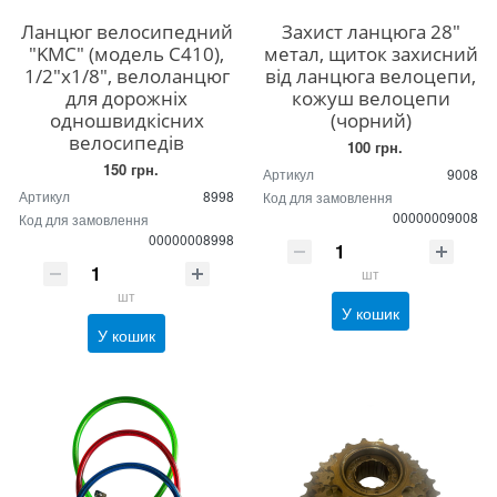
Ланцюг велосипедний
Захист ланцюга 28"
"KMC" (модель C410),
метал, щиток захисний
1/2"x1/8", велоланцюг
від ланцюга велоцепи,
для дорожніх
кожуш велоцепи
одношвидкісних
(чорний)
велосипедів
100 грн.
150 грн.
Артикул
9008
Артикул
8998
Код для замовлення
00000009008
Код для замовлення
00000008998
шт
шт
У кошик
У кошик