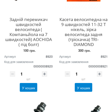
Задній перемикач
Касета велосипедна на
швидкостей
9 швидкостей 11-32 Т
велосипеда (
нікель, зірка
Компаньйола на 7
велосипеда задня
швидкостей) AOCHIDA
(тріскачка) TRI-
( під болт)
DIAMOND
100 грн.
300 грн.
Артикул
8920
Артикул
8921
Код для замовлення
Код для замовлення
00000008920
00000008921
шт
шт
У кошик
У кошик