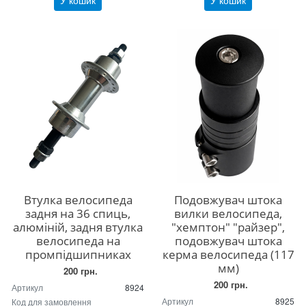
У кошик
У кошик
Втулка велосипеда
Подовжувач штока
задня на 36 спиць,
вилки велосипеда,
алюміній, задня втулка
"хемптон" "райзер",
велосипеда на
подовжувач штока
промпідшипниках
керма велосипеда (117
мм)
200 грн.
200 грн.
Артикул
8924
Артикул
8925
Код для замовлення