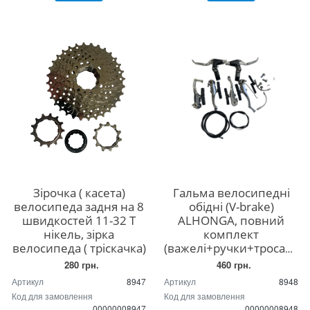
Зірочка ( касета)
Гальма велосипедні
велосипеда задня на 8
обідні (V-brake)
швидкостей 11-32 Т
ALHONGA, повний
нікель, зірка
комплект
велосипеда ( тріскачка)
(важелі+ручки+троса+гуски+пиляки)
280 грн.
460 грн.
Артикул
8947
Артикул
8948
Код для замовлення
Код для замовлення
00000008947
00000008948