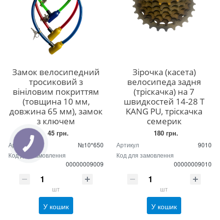
Замок велосипедний
Зірочка (касета)
тросиковий з
велосипеда задня
вініловим покриттям
(тріскачка) на 7
(товщина 10 мм,
швидкостей 14-28 Т
довжина 65 мм), замок
KANG PU, тріскачка
з ключем
семерик
45 грн.
180 грн.
Артикул
№10*650
Артикул
9010
КНОПКА
ЗВ'ЯЗКУ
Код для замовлення
Код для замовлення
00000009009
00000009010
шт
шт
У кошик
У кошик