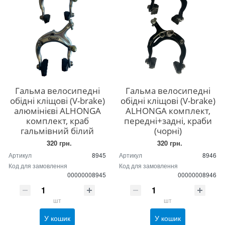
Гальма велосипедні
Гальма велосипедні
обідні кліщові (V-brake)
обідні кліщові (V-brake)
алюмінієві ALHONGA
ALHONGA комплект,
комплект, краб
передні+задні, краби
гальмівний білий
(чорні)
320 грн.
320 грн.
Артикул
8945
Артикул
8946
Код для замовлення
Код для замовлення
00000008945
00000008946
шт
шт
У кошик
У кошик