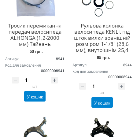
Тросик перемикання
Рульова колонка
передач велосипеда
велосипеда KENLI, під
ALHONGA (1,2-2000
шток вилки зовнішній
мм) Тайвань
розміром 1-1/8" (28,6
мм), внутрішнім 25,4
50 грн.
95 грн.
Артикул
8941
Артикул
8944
Код для замовлення
00000008941
Код для замовлення
00000008944
шт
шт
У кошик
У кошик