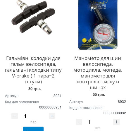
Гальмівні колодки для
Манометр для шин
гальм велосипеда,
велосипеда,
гальмівні колодки типу
мотоцикла, мопеда,
V-brake ( 1 пара=2
манометр для
штуки)
контролю тиску в
шинах
30 грн.
55 грн.
Артикул
8931
Артикул
8932
Код для замовлення
00000008931
Код для замовлення
00000008932
пар
шт