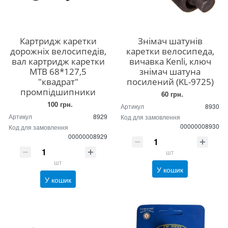
Картридж каретки
Знімач шатунів
дорожніх велосипедів,
каретки велосипеда,
вал картридж каретки
вичавка Kenli, ключ
МТВ 68*127,5
знімач шатуна
"квадрат"
посилений (KL-9725)
промпідшипники
60 грн.
100 грн.
Артикул
8930
Артикул
8929
Код для замовлення
00000008930
Код для замовлення
00000008929
шт
шт
У кошик
У кошик