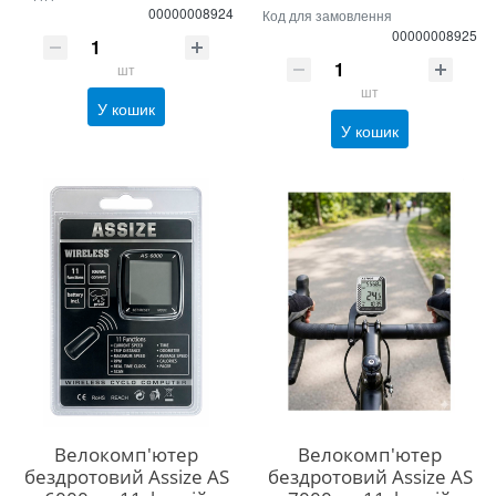
00000008924
Код для замовлення
00000008925
шт
шт
У кошик
У кошик
Велокомп'ютер
Велокомп'ютер
бездротовий Assize AS
бездротовий Assize AS