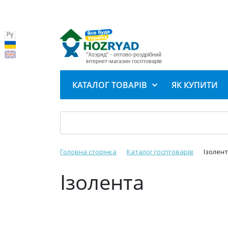
"Хозряд" - оптово-роздрібний
інтернет-магазин госптоварів
КАТАЛОГ ТОВАРІВ
ЯК КУПИТИ
Головна сторінка
Каталог госптоварів
Ізолен
Ізолента