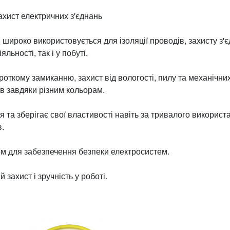
захист електричних з'єднань
 широко використовується для ізоляції проводів, захисту з
льності, так і у побуті.
роткому замиканню, захист від вологості, пилу та механічн
в завдяки різним кольорам.
я та зберігає свої властивості навіть за тривалого викорис
в.
м для забезпечення безпеки електросистем.
захист і зручність у роботі.