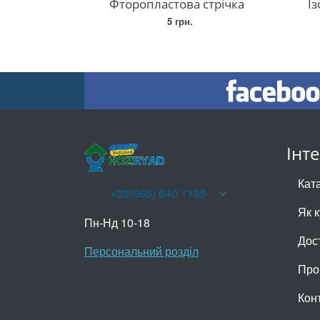
Фторопластова стрічка
І
5 грн.
Інт
Кат
+38(066) 640 1185
Як 
Пн-Нд 10-18
Дос
Персональний розділ
Про
Кон