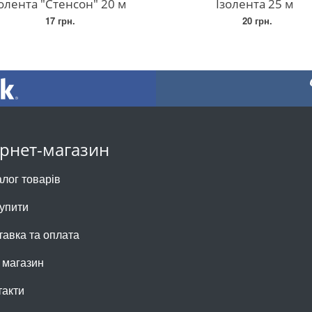
золента "Стенсон" 20 м
Ізолента 25 м
17 грн.
20 грн.
ернет-магазин
алог товарів
купити
тавка та оплата
 магазин
такти