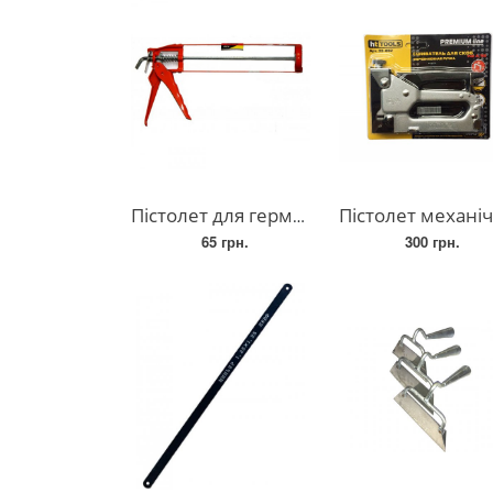
Пістолет для герметика та клею, скелетний
Пістолет механічний HT-Tools, будівельний сте
65 грн.
300 грн.