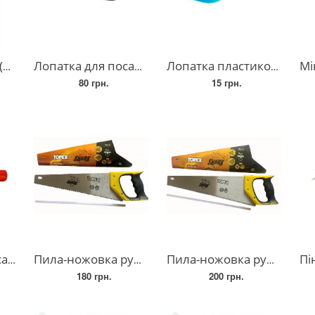
ва
Лопатка для посадки рослин "Хозряд"
Лопатка пластикова кольорова для збирання туалету 10-95, 22*9,5*5,5 см, 33 г
Міксер 
80 грн.
15 грн.
axiao"
Пила-ножовка ручна з тефлоновим покриттям 40 см
Пила-ножовка ручна з тефлоновим покриттям 45 см
Пін
180 грн.
200 грн.