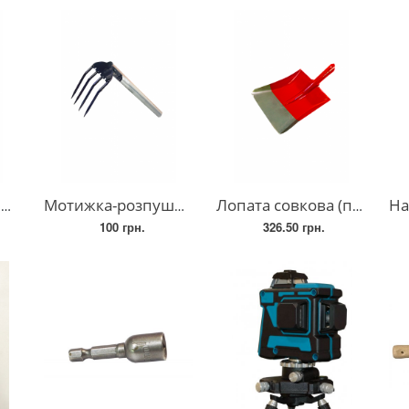
9
Мотижка-розпушувач ґрунту (836-191-2)
Лопата совкова (підбіркова) 836-191-3
Насадка-
100 грн.
326.50 грн.