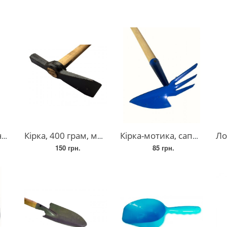
я
Кірка, 400 грам, молоток муляра. кирка-молоток
Кірка-мотика, сапка, польова, комбінована, "Госпряд" для саду.
Лопат
150 грн.
85 грн.