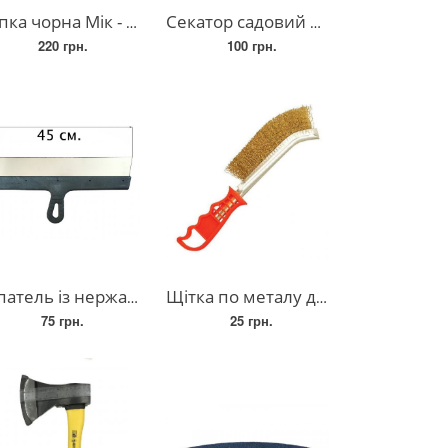
ка чорна Мік - 150 мм
Секатор садовий Китай
220 грн.
100 грн.
ль із нержавіючої сталі 450 мм
Щітка по металу дротяна латунна 100 грам
75 грн.
25 грн.