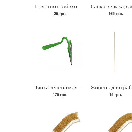
Полотно ножівкове по металу одностороннє Міньяр (12,5 мм/300 мм)
Сапка велика, сапка з нержавіючої сталі - 220
25 грн.
165 грн.
Тяпка зелена мала – 160 мм.
Живець для граблі дерев'яний довжина 1,1-1,
175 грн.
45 грн.