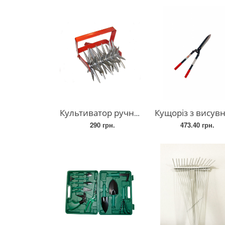
Культиватор ручний "ЄЖ" алюмінієвий
Кущоріз з висувними ручками (ножиці для саду та городу) 836-18
290 грн.
473.40 грн.