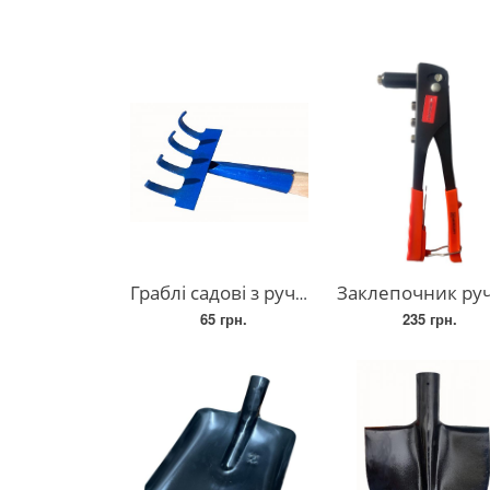
Граблі садові з ручкою на 4 зубці
Заклепочник ручний на 1 положенн
65 грн.
235 грн.