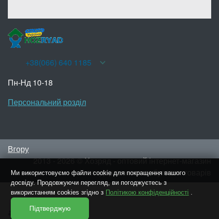
+38(066) 640 1185
Пн-Нд 10-18
Персональний розділ
Вгору
2013 - 2026 © Хозряд - оптовий інтернет-магазин
господарських та побутових товарів
Ми використовуємо файли cookie для покращення вашого
досвіду. Продовжуючи перегляд, ви погоджуєтесь з
використанням cookies згідно з
Політикою конфіденційності
.
Підтверджую
Увійти
Реєстрація