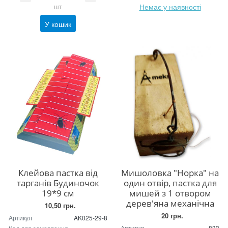
Немає у наявності
шт
У кошик
Клейова пастка від
Мишоловка "Норка" на
тарганів Будиночок
один отвір, пастка для
19*9 см
мишей з 1 отвором
дерев'яна механічна
10,50 грн.
20 грн.
Артикул
AK025-29-8
Артикул
833