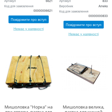
Артикул
6621
Артикул
833
Код для замовлення
Виробник
Ameks
00000006621
Код для замовлення
00000000833
Повідомити про вступ
Повідомити про вступ
Немає у наявності
Немає у наявності
Мишоловка "Норка" на
Мишоловка велика,
три отвори, пастка для
пастка для мишей