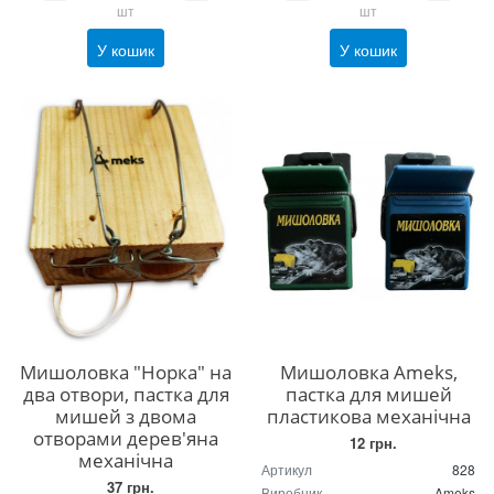
шт
шт
У кошик
У кошик
Мишоловка "Норка" на
Мишоловка Ameks,
два отвори, пастка для
пастка для мишей
мишей з двома
пластикова механічна
отворами дерев'яна
12 грн.
механічна
Артикул
828
37 грн.
Виробник
Ameks