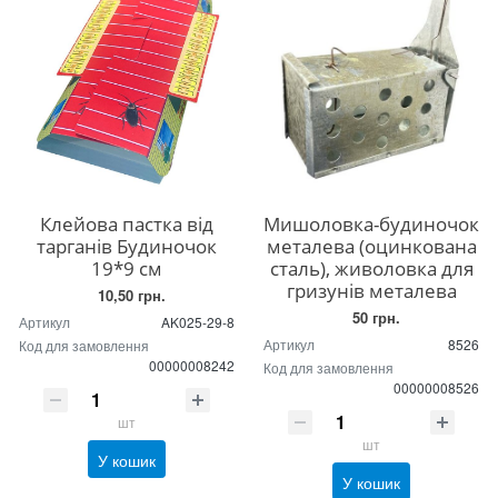
Клейова пастка від
Мишоловка-будиночок
тарганів Будиночок
металева (оцинкована
19*9 см
сталь), живоловка для
гризунів металева
10,50 грн.
50 грн.
Артикул
AK025-29-8
Артикул
8526
Код для замовлення
00000008242
Код для замовлення
00000008526
шт
шт
У кошик
У кошик