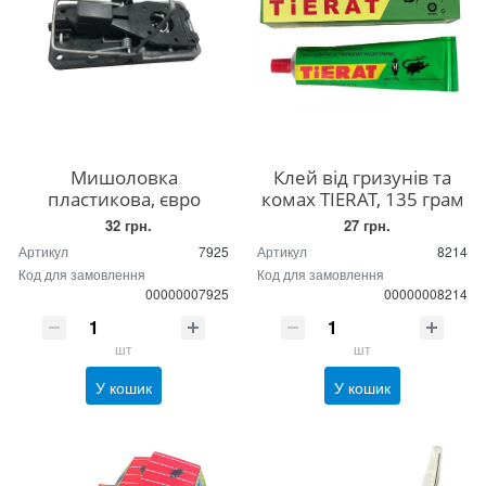
Мишоловка
Клей від гризунів та
пластикова, євро
комах TIERAT, 135 грам
32 грн.
27 грн.
Артикул
7925
Артикул
8214
Код для замовлення
Код для замовлення
00000007925
00000008214
шт
шт
У кошик
У кошик