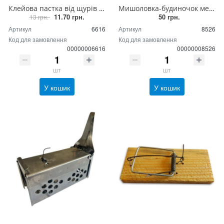
Клейова пастка від щурів та мишей зелена маленька розмір 24*17
Мишоловка-будиночок металева (оцинкована сталь), живоловка для гризунів металева
11.70 грн.
50 грн.
13 грн.
Артикул
6616
Артикул
8526
Код для замовлення
Код для замовлення
00000006616
00000008526
шт
шт
У кошик
У кошик