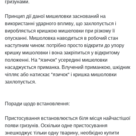
гризунами.
Принцип дії даної мишеловки заснований на
використанні ударного впливу, що захлопується і
виробляється кришкою мишеловки при різкому її
опусканні. Мишоловка наводиться в робочий стан
наступним чином: потрібно просто відкрити до упору
кришку мишоловки і вона закріпиться у відкритому
положенні. На "язичок" усередині мишеловки
насаджується приманка. Влучений приманкою, шкідник
чіпляє або натискає "язичок" і кришка мишоловки
захлопується.
Поради щодо встановлення:
Пристосування встановлюється біля місця найчастішої
появи гризунів. Оскільки одне пристосування
знешкоджує тільки одну тварину, необхідно купити