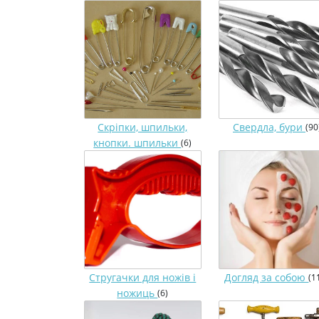
Скріпки, шпильки,
Свердла, бури
(90
кнопки. шпильки
(6)
Стругачки для ножів і
Догляд за собою
(1
ножиць
(6)