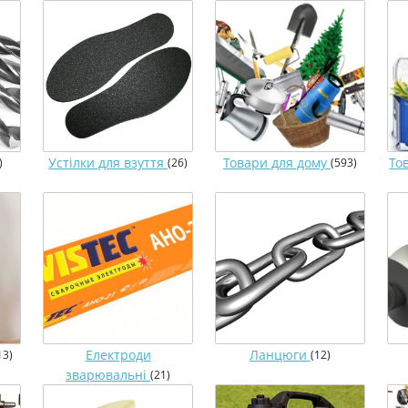
Устілки для взуття
Товари для дому
То
)
(26)
(593)
Електроди
Ланцюги
13)
(12)
зварювальні
(21)