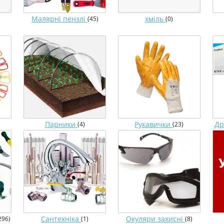
Малярні пензлі
хміль
(45)
(0)
Парники
Рукавички
Др
(4)
(23)
Сантехніка
Окуляри захисні
296)
(1)
(8)