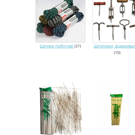
Шнури побутові
Штопори, відкрива
(21)
(10)