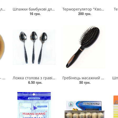
 см
Шпажки бамбукові для овочів та фруктів 35 см
Терморегулятор "Квочка 2" плавнозагасаючий
Те
16 грн.
200 грн.
30 мм
Ложка столова з гравіюванням "Мечел" - нержавіюча сталь. (BLV-1)
Гребінець масажний антистатичний з повітряною подушкою, гребінець для укладання волосся
Шпагат
6.50 грн.
50 грн.