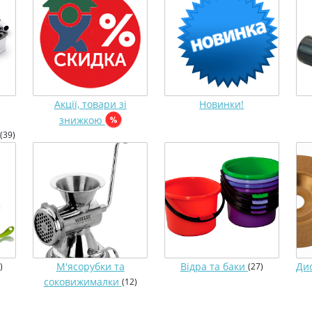
Акції, товари зі
Новинки!
знижкою
(39)
М'ясорубки та
Відра та баки
Ди
)
(27)
соковижималки
(12)