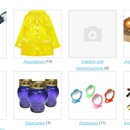
Дощовики
товари для
До
(13)
переміщення
(0)
я
Лампадки
Дзеркала
Бу
(7)
(11)
зо-