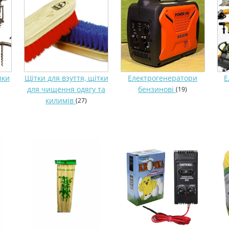
лки
Щітки для взуття, щітки
Електрогенератори
Е
для чищення одягу та
бензинові
(19)
килимів
(27)