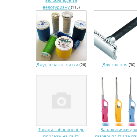
велосипедів та
велотуризму
(115)
Джут, шпагат, нитки
Для гоління
(26)
(30)
Товари заборонені до
Запальнички дл
продажу на сайті
газової плити та п'є