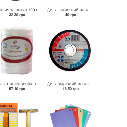
плична нитка 100 г
Диск зачистний по металу "Ataman" 125*6,0*22,23 мм, коло для болгарки
32.30 грн.
40 грн.
 поліпропіленовий Jute RD 200 грам
Диск відрізний по металу 125*1,2*22,23мм 14А F46 зі 39 41 43 BF M, Запоріжобразив, коло для болгарки
57.10 грн.
18.50 грн.