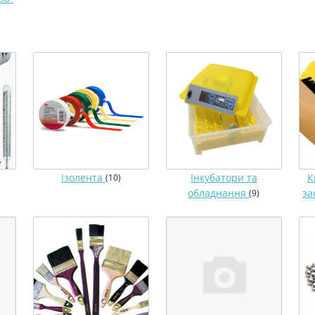
Ізолента
Інкубатори та
К
(10)
обладнання
за
(9)