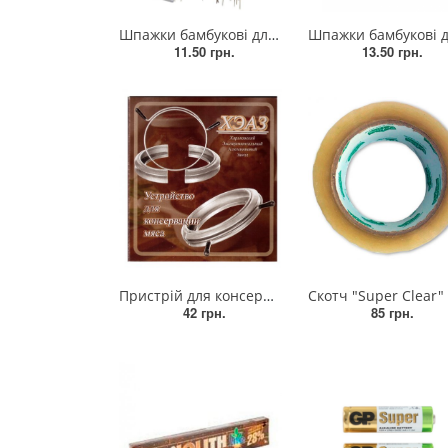
Шпажки бамбукові для овочів та фруктів маленькі 20 см
Шпажки бамбукові для овочів та фруктів 30
11.50 грн.
13.50 грн.
Пристрій для консервування м'яса, затискач для тушонки
Скотч "Super Clear" - прозорий, пакувальний. Рулон 700 м, ширина 45 мм, діаметр 1
42 грн.
85 грн.