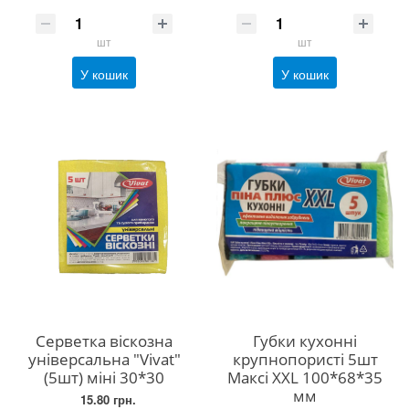
шт
шт
У кошик
У кошик
Серветка віскозна
Губки кухонні
універсальна "Vivat"
крупнопористі 5шт
(5шт) міні 30*30
Максі XXL 100*68*35
мм
15.80 грн.