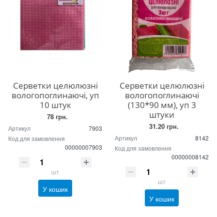
Серветки целюлюзні
Серветки целюлюзні
вологопоглинаючі, уп
вологопоглинаючі
10 штук
(130*90 мм), уп 3
штуки
78 грн.
31.20 грн.
Артикул
7903
Артикул
8142
Код для замовлення
00000007903
Код для замовлення
00000008142
шт
шт
У кошик
У кошик