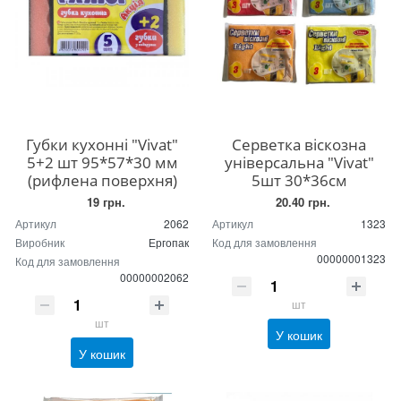
Губки кухонні "Vivat"
Серветка віскозна
5+2 шт 95*57*30 мм
універсальна "Vivat"
(рифлена поверхня)
5шт 30*36см
19 грн.
20.40 грн.
Артикул
2062
Артикул
1323
Виробник
Ергопак
Код для замовлення
00000001323
Код для замовлення
00000002062
шт
шт
У кошик
У кошик