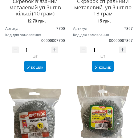
Скребок в'язаний
Скребок спіральний
металевий уп 3шт в
металевий, уп 3 шт по
кільці (10 грам)
18 грам
12.70 грн.
15 грн.
Артикул
7700
Артикул
7897
Код для замовлення
Код для замовлення
00000007700
00000007897
шт
шт
У кошик
У кошик