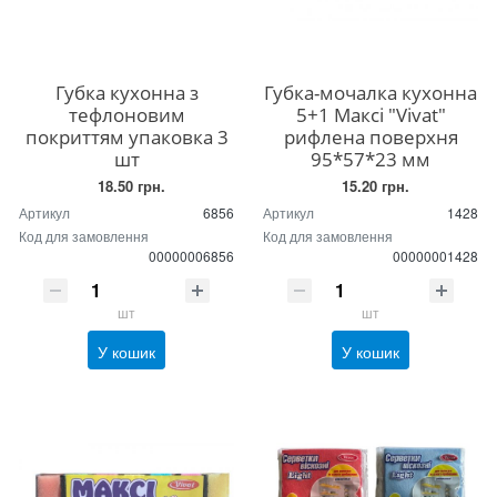
Губка кухонна з
Губка-мочалка кухонна
тефлоновим
5+1 Максі "Vivat"
покриттям упаковка 3
рифлена поверхня
шт
95*57*23 мм
18.50 грн.
15.20 грн.
Артикул
6856
Артикул
1428
Код для замовлення
Код для замовлення
00000006856
00000001428
шт
шт
У кошик
У кошик