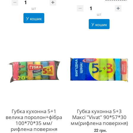
шт
шт
У кошик
У кошик
Губка кухонна 5+1
Губка кухонна 5+3
велика поролон+фібра
Максі "Vivat" 90*57*30
100*70*35 мм/
мм(рифлена поверхня)
рифлена поверхня
22 грн.