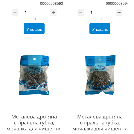
00000008593
00000008594
шт
шт
У кошик
У кошик
Металева дротяна
Металева дротяна
спіральна губка,
спіральна губка,
мочалка для чищення
мочалка для чищення