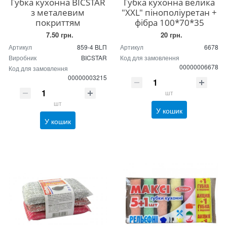
Губка кухонна BICSTAR
Губка кухонна велика
з металевим
"XXL" пінополіуретан +
покриттям
фібра 100*70*35
7.50 грн.
20 грн.
Артикул
859-4 BLП
Артикул
6678
Виробник
BICSTAR
Код для замовлення
00000006678
Код для замовлення
00000003215
шт
шт
У кошик
У кошик