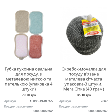
Губка кухонна овальна
Скребок-мочалка для
для посуду, з
посуду в'язана
металевою ниткою та
металева сітчаста
петелькою (упаковка 4
упаковка-3 штуки.
штуки)
Мега Сітка (40 грам)
79.70 грн.
35.10 грн.
Артикул
AL036-19-BLC-5
Артикул
7667
Код для замовлення
Код для замовлення
00000007652
00000007667