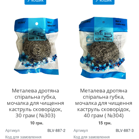
Металева дротяна
Металева дротяна
спіральна губка,
спіральна губка,
мочалка для чищення
мочалка для чищення
каструль сковорідок,
каструль сковорідок,
30 грам ( №303)
40 грам ( №304)
10 грн.
15 грн.
Артикул
BLV-887-2
Артикул
BLV-887-3
Код для замовлення
Код для замовлення