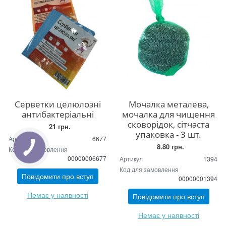
Серветки целюлозні
Мочалка металева,
антибактеріальні
мочалка для чищення
сковорідок, сітчаста
21 грн.
упаковка - 3 шт.
Артикул
6677
8.80 грн.
Код для замовлення
КНОПКА
ЗВ'ЯЗКУ
00000006677
Артикул
1394
Код для замовлення
Повідомити про вступ
00000001394
Немає у наявності
Повідомити про вступ
Немає у наявності