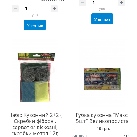
упа
упа
У кошик
У кошик
Набір Кухонний 2+2 (
Губка кухонна "Максі
Скребки фіброві,
5шт" Великопориста
серветки віскозні,
16 грн.
скребки метал 12г,
Артикул
7139