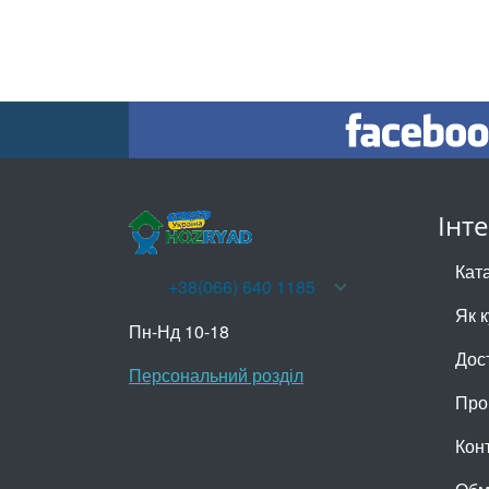
Інт
Кат
+38(066) 640 1185
Як 
Пн-Нд 10-18
Дос
Персональний розділ
Про
Кон