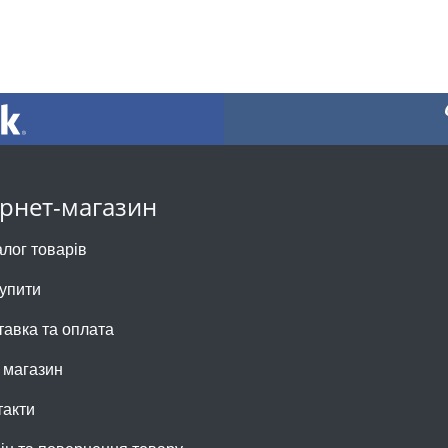
ернет-магазин
алог товарів
купити
тавка та оплата
 магазин
такти