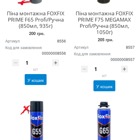
Піна монтажна FOXFIX
Піна монтажна FOXFIX
PRIME F65 Profi/Ручна
PRIME F75 MEGAMAX
(850мл, 935г)
Profi/Ручна (850мл,
1050г)
200 грн.
205 грн.
Артикул
8556
Артикул
8557
Код для замовлення
00000008556
Код для замовлення
00000008557
шт
шт
У кошик
У кошик