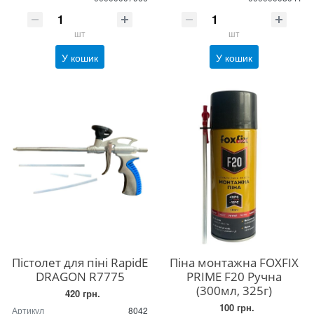
шт
шт
У кошик
У кошик
Пістолет для піні RapidE
Піна монтажна FOXFIX
DRAGON R7775
PRIME F20 Ручна
(300мл, 325г)
420 грн.
100 грн.
Артикул
8042