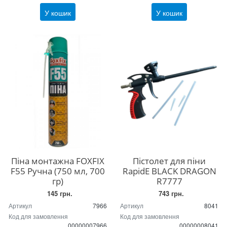
У кошик
У кошик
Піна монтажна FOXFIX
Пістолет для піни
F55 Ручна (750 мл, 700
RapidE BLACK DRAGON
гр)
R7777
145 грн.
743 грн.
Артикул
7966
Артикул
8041
Код для замовлення
Код для замовлення
00000007966
00000008041