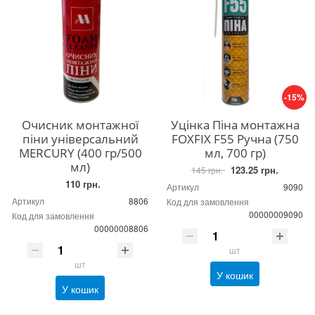
-15%
Очисник монтажної
Уцінка Піна монтажна
піни універсальний
FOXFIX F55 Ручна (750
MERCURY (400 гр/500
мл, 700 гр)
мл)
123.25 грн.
145 грн.
110 грн.
Артикул
9090
Артикул
8806
Код для замовлення
00000009090
Код для замовлення
00000008806
шт
шт
У кошик
У кошик