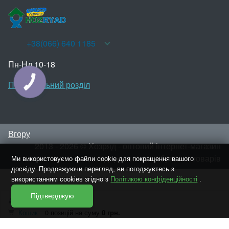
+38(066) 640 1185
Пн-Нд 10-18
Персональний розділ
КНОПКА
ЗВ'ЯЗКУ
Вгору
2013 - 2026 © Хозряд - оптовий інтернет-магазин
господарських та побутових товарів
Ми використовуємо файли cookie для покращення вашого
досвіду. Продовжуючи перегляд, ви погоджуєтесь з
використанням cookies згідно з
Політикою конфіденційності
.
Підтверджую
Увійти
Реєстрація
Кошик
0 позицій
на суму
0 грн.