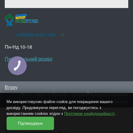
+38(066) 640 1185
Пн-Нд 10-18
Персональний розділ
КНОПКА
ЗВ'ЯЗКУ
Вгору
2013 - 2026 © Хозряд - оптовий інтернет-магазин
господарських та побутових товарів
Ми використовуємо файли cookie для покращення вашого
досвіду. Продовжуючи перегляд, ви погоджуєтесь з
використанням cookies згідно з
Політикою конфіденційності
.
Підтверджую
Увійти
Реєстрація
Кошик
0 позицій
на суму
0 грн.