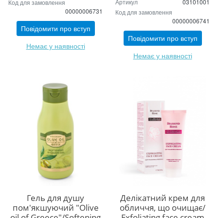
Артикул
03101001
Код для замовлення
00000006731
Код для замовлення
00000006741
Повідомити про вступ
Повідомити про вступ
Немає у наявності
Немає у наявності
Гель для душу
Делікатний крем для
пом'якшуючий "Olive
обличчя, що очищає/
oil of Greece"/Softening
Exfoliating face cream