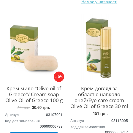
Немає у наявності
-10%
Крем мило "Olive oil of
Крем догляд за
Greece"/ Cream soap
областю навколо
Olive Oil of Greece 100 g
очей/Eye care cream
Olive Oil of Greece 30 ml
30.60 грн.
34 грн.
151 грн.
Артикул
03107001
Артикул
03113005
Код для замовлення
00000006739
Код для замовлення
00000006747