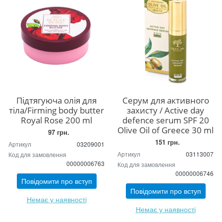
Підтягуюча олія для
Серум для активного
тіла/Firming body butter
захисту / Active day
Royal Rose 200 ml
defence serum SPF 20
Olive Oil of Greece 30 ml
97 грн.
151 грн.
Артикул
03209001
Артикул
03113007
Код для замовлення
00000006763
Код для замовлення
00000006746
Повідомити про вступ
Повідомити про вступ
Немає у наявності
Немає у наявності