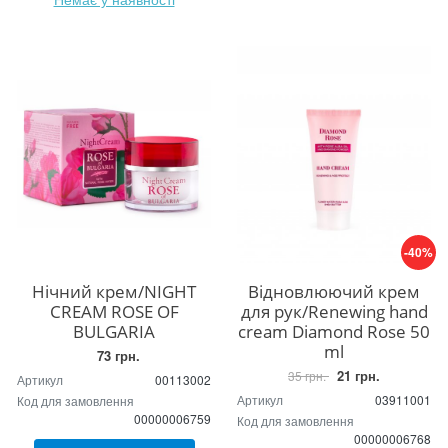
-40%
Нічний крем/NIGHT
Відновлюючий крем
CREAM ROSE OF
для рук/Renewing hand
BULGARIA
cream Diamond Rose 50
ml
73 грн.
21 грн.
35 грн.
Артикул
00113002
Артикул
03911001
Код для замовлення
00000006759
Код для замовлення
00000006768