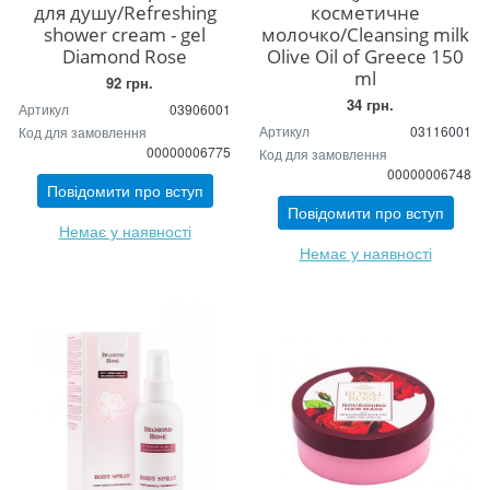
для душу/Refreshing
косметичне
shower cream - gel
молочко/Cleansing milk
Diamond Rose
Olive Oil of Greece 150
ml
92 грн.
34 грн.
Артикул
03906001
Артикул
03116001
Код для замовлення
00000006775
Код для замовлення
00000006748
Повідомити про вступ
Повідомити про вступ
Немає у наявності
Немає у наявності