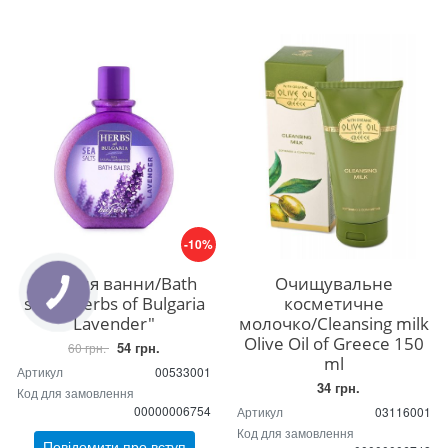
-10%
Сіль для ванни/Bath
Очищувальне
КНОПКА
salts "Herbs of Bulgaria
косметичне
ЗВ'ЯЗКУ
Lavender"
молочко/Cleansing milk
Olive Oil of Greece 150
54 грн.
60 грн.
ml
Артикул
00533001
34 грн.
Код для замовлення
00000006754
Артикул
03116001
Код для замовлення
Повідомити про вступ