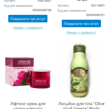
Артикул
03913001
Артикул
03114001
Код для замовлення
00000006736
Код для замовлення
00000006751
Повідомити про вступ
Повідомити про вступ
Немає у наявності
Немає у наявності
Ліфтинг крем для
Лосьйон для тіла "Olive
шкіри навколо
oil of Greece"/Body