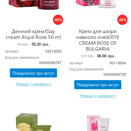
-40%
-30%
Денний крем/Day
Крем для шкіри
cream Royal Rose 50 ml
навколо очей/EYE
CREAM ROSE OF
55.20 грн.
92 грн.
BULGARIA
Артикул
03213005
88.90 грн.
127 грн.
Код для замовлення
00000006767
Артикул
00113004
Код для замовлення
Повідомити про вступ
00000006729
Немає у наявності
Повідомити про вступ
Немає у наявності