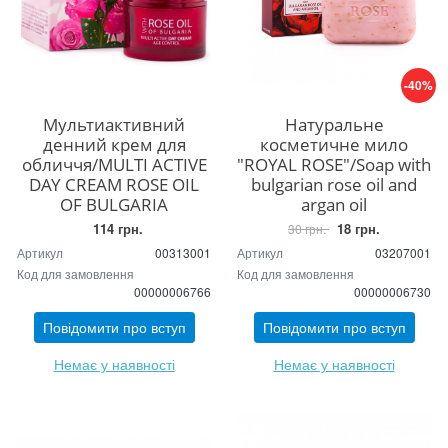
-40%
Мультиактивний
Натуральне
денний крем для
косметичне мило
обличчя/MULTI ACTIVE
"ROYAL ROSE"/Soap with
DAY CREAM ROSE OIL
bulgarian rose oil and
OF BULGARIA
argan oil
114 грн.
18 грн.
30 грн.
Артикул
00313001
Артикул
03207001
Код для замовлення
Код для замовлення
00000006766
00000006730
Повідомити про вступ
Повідомити про вступ
Немає у наявності
Немає у наявності