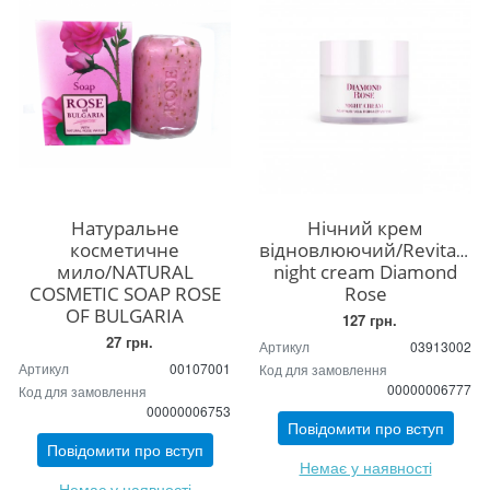
Натуральне
Нічний крем
косметичне
відновлюючий/Revitalisin
мило/NATURAL
night cream Diamond
COSMETIC SOAP ROSE
Rose
OF BULGARIA
127 грн.
27 грн.
Артикул
03913002
Артикул
00107001
Код для замовлення
00000006777
Код для замовлення
00000006753
Повідомити про вступ
Повідомити про вступ
Немає у наявності
Немає у наявності