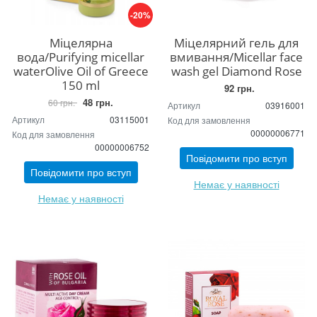
-20%
Міцелярна
Міцелярний гель для
вода/Purifying micellar
вмивання/Micellar face
waterOlive Oil of Greece
wash gel Diamond Rose
150 ml
92 грн.
48 грн.
60 грн.
Артикул
03916001
Артикул
03115001
Код для замовлення
00000006771
Код для замовлення
00000006752
Повідомити про вступ
Повідомити про вступ
Немає у наявності
Немає у наявності