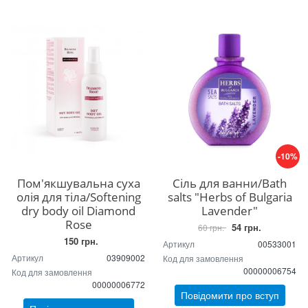
-10%
Пом'якшувальна суха
Сіль для ванни/Bath
олія для тіла/Softening
salts "Herbs of Bulgaria
dry body oil Diamond
Lavender"
Rose
54 грн.
60 грн.
150 грн.
Артикул
00533001
Артикул
03909002
Код для замовлення
00000006754
Код для замовлення
00000006772
Повідомити про вступ