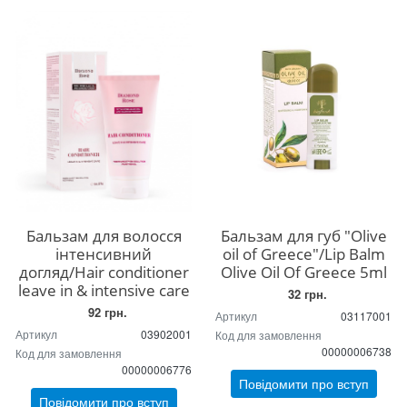
Бальзам для волосся
Бальзам для губ "Olive
інтенсивний
oil of Greece"/Lip Balm
догляд/Hair conditioner
Olive Oil Of Greece 5ml
leave in & intensive care
32 грн.
92 грн.
Артикул
03117001
Артикул
03902001
Код для замовлення
00000006738
Код для замовлення
00000006776
Повідомити про вступ
Повідомити про вступ