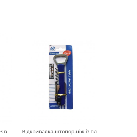
ладний
Відкривалка-штопор-ніж із пластиковою ручкою 4 в 1