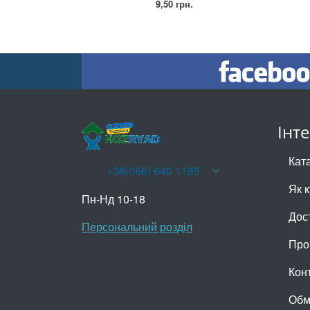
9,50 грн.
Інт
Кат
+38(066) 640 1185
Як 
Пн-Нд 10-18
Дос
Персональний розділ
Про
Кон
Обм