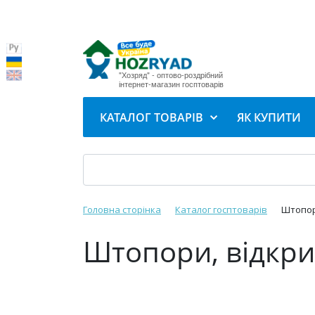
"Хозряд" - оптово-роздрібний
інтернет-магазин госптоварів
КАТАЛОГ ТОВАРІВ
ЯК КУПИТИ
Головна сторінка
Каталог госптоварів
Штопор
Штопори, відкр