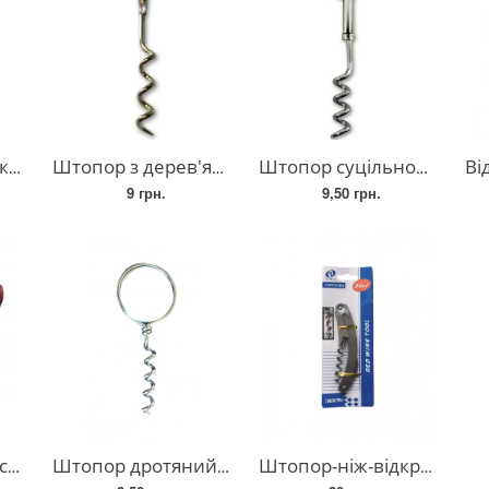
ляшок
Штопор з дерев'яною ручкою, свердло для пробки пляшки, штопор для вина
Штопор суцільнометалевий (859BLV-19-1)
Відкри
9 грн.
9,50 грн.
ий
Штопор дротяний, штопор з металевим кільцем, штопор для вина
Штопор-ніж-відкривачка 3 в 1 металевий складний