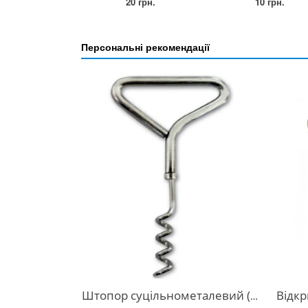
20 грн.
10 грн.
Персональні рекомендації
Штопор суцільнометалевий (859BLV-19-1)
Відкривалка