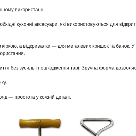
енному використанні
обхідні кухонні аксесуари, які використовуються для відкр
кіркою, а відкривалки — для металевих кришок та банок. У к
користання.
криття без зусиль і пошкодження тарі. Зручна форма дозвол
нку.
яд — простота у кожній деталі.