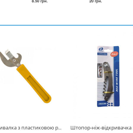
8.50 грн.
20 грн.
 з пластиковою ручкою для консервних банок та пляшок
Штопор-ніж-відкривачка 3 в 1 металевий ск