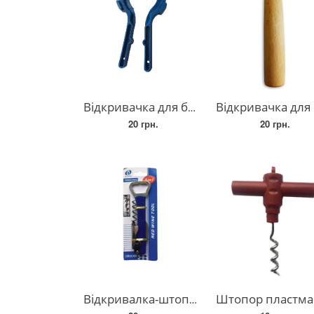
Відкривачка для банок "Євро" 3 в 1, ключ для банок євро
Відкривачка для консервних банок та пляшок з дерев'яною ручкою, відкривання консерв та п
20 грн.
20 грн.
Відкривалка-штопор-ніж із пластиковою ручкою 4 в 1
Штопор пластмасовий розбірн