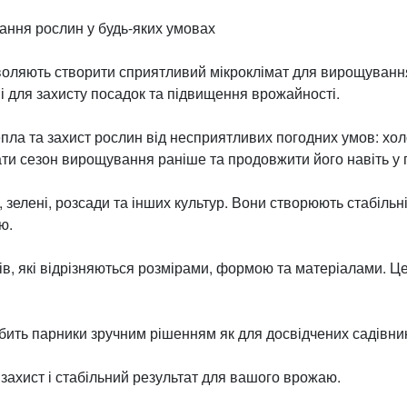
ння рослин у будь-яких умовах
озволяють створити сприятливий мікроклімат для вирощуванн
і для захисту посадок та підвищення врожайності.
а та захист рослин від несприятливих погодних умов: холод
ти сезон вирощування раніше та продовжити його навіть у 
зелені, розсади та інших культур. Вони створюють стабільн
ю.
иків, які відрізняються розмірами, формою та матеріалами. 
ть парники зручним рішенням як для досвідчених садівників
ахист і стабільний результат для вашого врожаю.