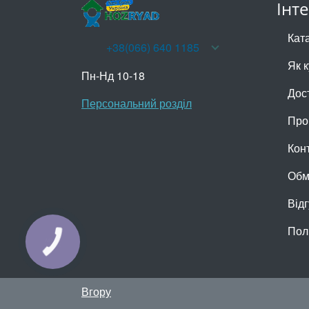
Інт
Кат
+38(066) 640 1185
Як 
Пн-Нд 10-18
Дос
Персональний розділ
Про
Кон
Обм
Відг
Пол
КНОПКА
ЗВ'ЯЗКУ
Вгору