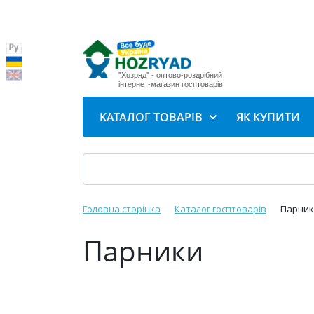
"Хозряд" - оптово-роздрібний
інтернет-магазин госптоварів
КАТАЛОГ ТОВАРІВ
ЯК КУПИТИ
Головна сторінка
Каталог госптоварів
Парник
Парники