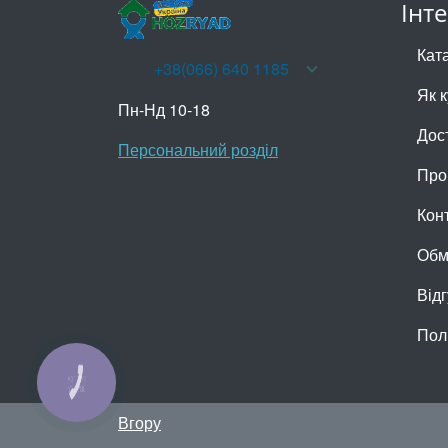
Інт
Кат
+38(066) 640 1185
Як 
Пн-Нд 10-18
Дос
Персональний розділ
Про
Кон
Обм
Відг
Пол
КНОПКА
ЗВ'ЯЗКУ
Вгору