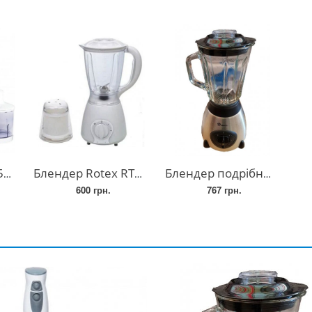
ч)
Блендер Rotex RTB 3505-W
Блендер подрібнювач Domotec MS-6608 (чаша скло)
600 грн.
767 грн.