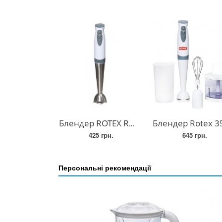
Блендер ROTEX RHB25-SW
Блендер Rotex 350 W RHB (блендер + подрібнюва
425 грн.
645 грн.
Персональні рекомендації