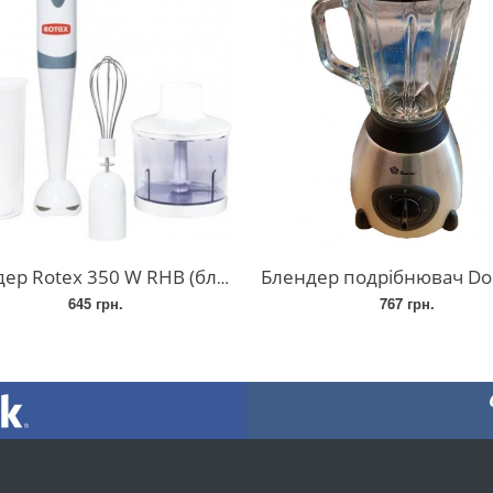
Rotex 350 W RHB (блендер + подрібнювач)
Блендер подрібнювач Domotec MS-6608 (чаш
645 грн.
767 грн.