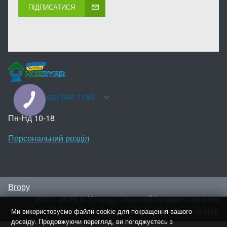
ПІДПИСАТИСЯ
+38(066) 640 1185
КНОПКА
ЗВ'ЯЗКУ
Пн-Нд 10-18
Персональний розділ
Вгору
2013 - 2026 © Хозряд - оптовий інтернет-магазин
господарських та побутових товарів
Ми використовуємо файли cookie для покращення вашого
досвіду. Продовжуючи перегляд, ви погоджуєтесь з