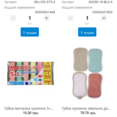
Артикул
VALI-KD-575-4
Артикул
AK036-19-BLV-4
Код для замовлення
Код для замовлення
00000001469
00000007650
шт
шт
У кошик
У кошик
Губка-мочалка кухонна 5+1 Максі "Vivat" рифлена поверхня 95*57*23 мм
Губка кухонна овальна для посуду, з металевою ниткою та петелькою (упаковка 4 штуки)
15.20 грн.
79.70 грн.