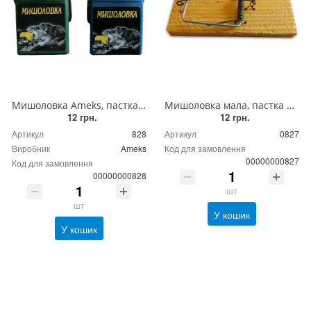
Мишоловка Ameks, пастка для мишей пластикова механічна
Мишоловка мала, пастка для мишей мала дерев'яна механічна
12 грн.
12 грн.
Артикул
828
Артикул
0827
Виробник
Ameks
Код для замовлення
00000000827
Код для замовлення
00000000828
шт
шт
У кошик
У кошик