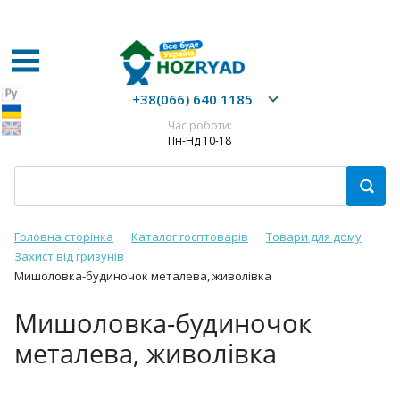
+38(066) 640 1185
Час роботи:
Пн-Нд 10-18
Головна сторінка
Каталог госптоварів
Товари для дому
Захист від гризунів
Мишоловка-будиночок металева, живолівка
Мишоловка-будиночок
металева, живолівка