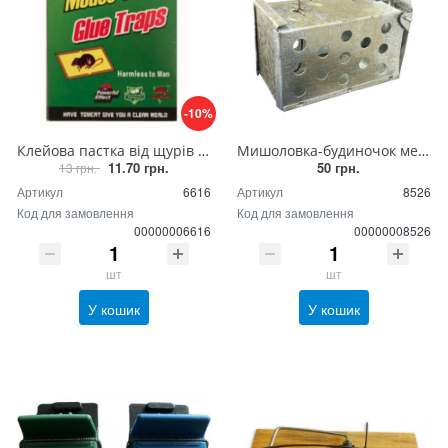
-10%
Клейова пастка від щурів та мишей зелена маленька розмір 24*17
Мишоловка-будиночок металева (оцинкована сталь), живоловка для гризунів металева
11.70 грн.
50 грн.
13 грн.
Артикул
6616
Артикул
8526
Код для замовлення
Код для замовлення
00000006616
00000008526
шт
шт
У кошик
У кошик