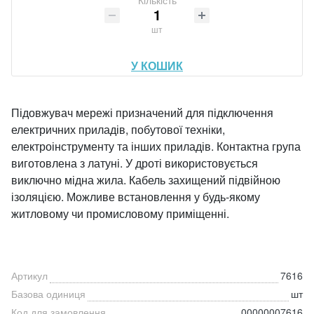
Кількість
шт
У КОШИК
Підовжувач мережі призначений для підключення
електричних приладів, побутової техніки,
електроінструменту та інших приладів. Контактна група
виготовлена ​​з латуні. У дроті використовується
виключно мідна жила. Кабель захищений підвійною
ізоляцією. Можливе встановлення у будь-якому
житловому чи промисловому приміщенні.
Артикул
7616
Базова одиниця
шт
Код для замовлення
00000007616