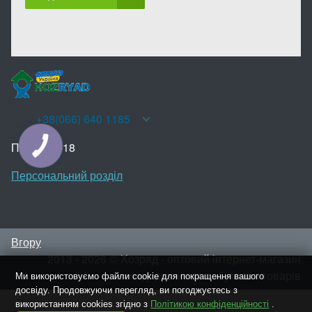
+38(066) 640 1185
Пн-Нд 10-18
КНОПКА
ЗВ'ЯЗКУ
Персональний розділ
Вгору
2013 - 2026 © Хозряд - оптовий інтернет-магазин
господарських та побутових товарів
Ми використовуємо файли cookie для покращення вашого
досвіду. Продовжуючи перегляд, ви погоджуєтесь з
використанням cookies згідно з
Політикою конфіденційності
.