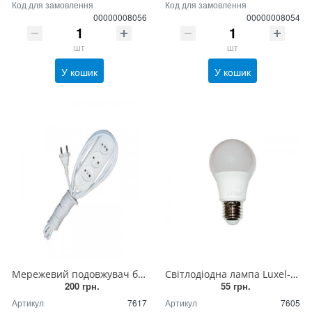
Код для замовлення
Код для замовлення
00000008056
00000008054
шт
шт
У кошик
У кошик
Мережевий подовжувач білий, 5 метрів (16 ампер) на 3 розетки
Світлодіодна лампа Luxel-EKO-LED 27 (10w) 060-NE
200 грн.
55 грн.
Артикул
7617
Артикул
7605