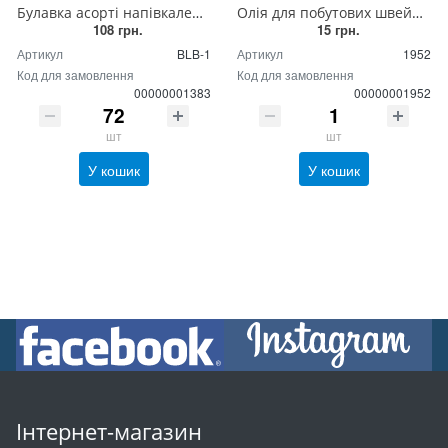
Булавка асорті напівкалена, набір 12 шт, Китай (зелена коробка)
Олія для побутових швейних та в'язальних машин та дверних замків ІЕ-20, середня (30 грам)
108 грн.
15 грн.
Артикул
BLB-1
Артикул
1952
Код для замовлення
Код для замовлення
00000001383
00000001952
шт
шт
У кошик
У кошик
Інтернет-магазин