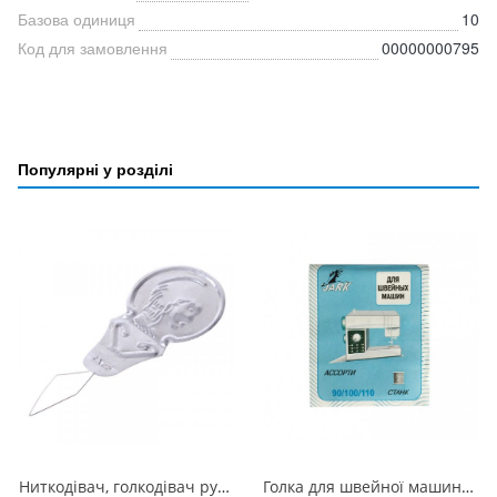
Базова одиниця
10
Код для замовлення
00000000795
Популярні у розділі
Ниткодівач, голкодівач ручний алюмінієвий
Голка для швейної машини Станк Інвест JARK АССОРТІ 90/100/110 сріблястий