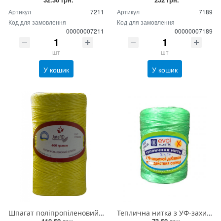
Артикул
7211
Артикул
7189
Код для замовлення
Код для замовлення
00000007211
00000007189
шт
шт
У кошик
У кошик
Шпагат поліпропіленовий Jute RD 400 грам
Теплична нитка з УФ-захисною добавкою від дії сонця 250 гр