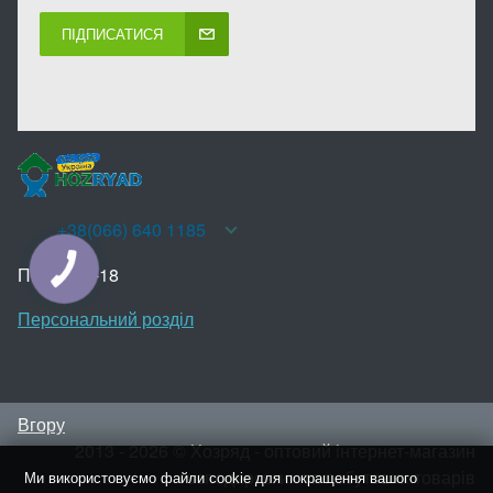
ПІДПИСАТИСЯ
+38(066) 640 1185
Пн-Нд 10-18
КНОПКА
ЗВ'ЯЗКУ
Персональний розділ
Вгору
2013 - 2026 © Хозряд - оптовий інтернет-магазин
господарських та побутових товарів
Ми використовуємо файли cookie для покращення вашого