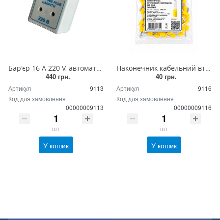
Бар'єр 16 А 220 V, автоматичний реле вимикач, захист для холодильника від перепадів напруги
Наконечник кабельний втулковий з ізоляцією HB 2.5/8 жовтий, наконечник для обтиску кінців проводки
440 грн.
40 грн.
Артикул
9113
Артикул
9116
Код для замовлення
Код для замовлення
00000009113
00000009116
шт
шт
У кошик
У кошик