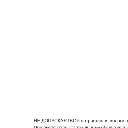
НЕ ДОПУСКАЄТЬСЯ потрапляння вологи на ко
При експлуатації та технічному обслуговув