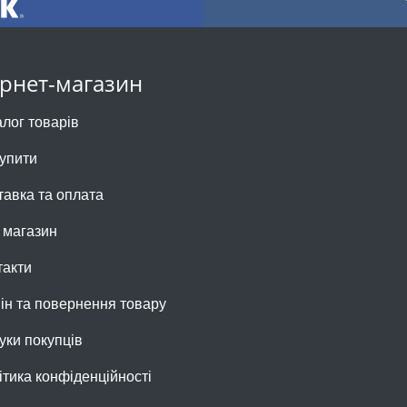
ернет-магазин
алог товарів
купити
тавка та оплата
 магазин
такти
ін та повернення товару
уки покупців
ітика конфіденційності