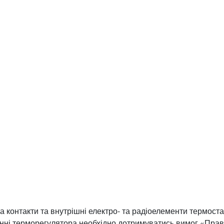
нтакти та внутрішні електро- та радіоелементи термоста
анні терморегулятора необхідно дотримуватись вимог «Пра