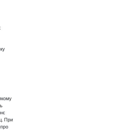
х
мку
якому
ть
йнє
ц. При
 про