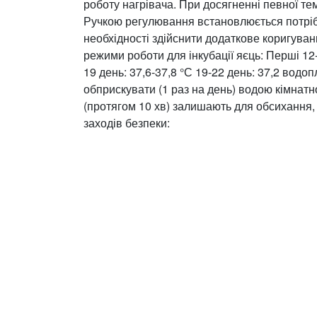
роботу нагрівача. При досягненні певної те
Ручкою регулювання встановлюється потріб
необхідності здійснити додаткове коригува
режими роботи для інкубації яєць:
Перші 12-
19 день: 37,6-37,8
°С 19-22 день: 37,2
водопл
обприскувати (1 раз на день) водою кімнатн
(протягом 10 хв) залишають для обсихання, 
заходів безпеки: