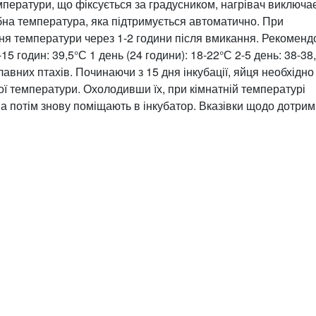
мператури, що фіксується за градусником, нагрівач виключа
на температура, яка підтримується автоматично. При
ння температури через 1-2 години після вмикання.
Рекоменд
15 годин: 39,5°С
1 день (24 години): 18-22°С
2-5
день: 38-38
авних птахів. Починаючи з 15 дня інкубації, яйця необхідно
ої температури. Охолодивши їх, при кімнатній температурі
а потім знову поміщають в інкубатор.
Вказівки щодо дотри