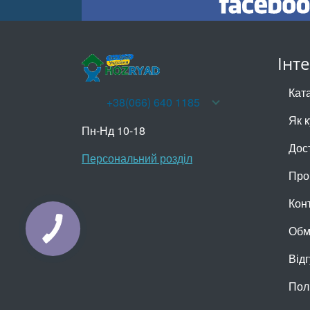
Інт
Кат
+38(066) 640 1185
Як 
Пн-Нд 10-18
Дос
Персональний розділ
Про
Кон
Обм
КНОПКА
ЗВ'ЯЗКУ
Відг
Пол