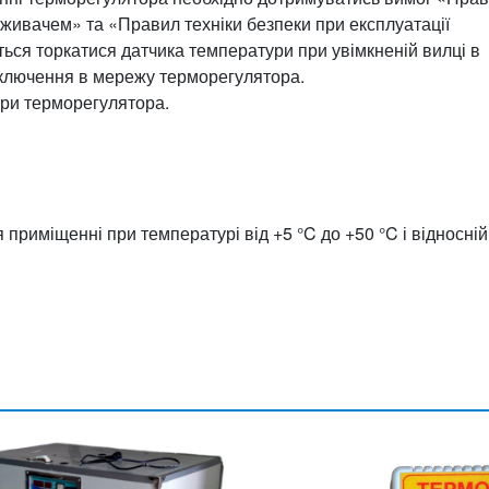
оживачем» та «Правил техніки безпеки при експлуатації
ся торкатися датчика температури при увімкненій вилці в
ключення в мережу терморегулятора.
ори терморегулятора.
 приміщенні при температурі від +5 °C до +50 °C і відносній