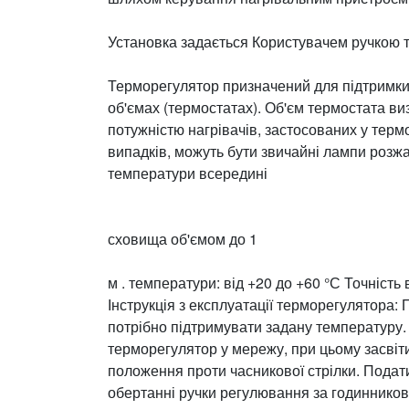
Установка задається Користувачем ручкою 
Терморегулятор призначений для підтримки 
об'ємах (термостатах). Об'єм термостата виз
потужністю нагрівачів, застосованих у тер
випадків, можуть бути звичайні лампи розж
температури всередині
сховища
об'ємом
до
1
м
.
температури: від +20 до +60 °С
Точність
Інструкція з експлуатації терморегулятора:
П
потрібно підтримувати задану температуру. 
терморегулятор у мережу, при цьому засвіт
положення проти часникової стрілки. Подат
обертанні ручки регулювання за годинников