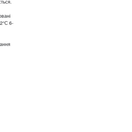
ється.
овані
,2°С 6-
мання