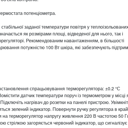
термостата потенціометра.
стабільної заданої температури повітря у теплоізольовани
начається як розмірами площі, відведеної для нього, так і
морегуляторі. Рекомендованим навантаженням, в більшості
арювання потужністю 100 Вт шкіра, які забезпечують підтри
 встановлення спрацьовування терморегулятора: ±0.2 °С
омістити датчик температури поруч із термометром у місці 
Підключіть нагрівач до розетки на панелі пристрою. Увімкні
иться зелений індикатор. Повернути ручку регулятора в кра
и на терморегулятор напругу живлення 220 В частотою 50 Г
ою стрілкою загоряється червоний індикатор, що сигналізує