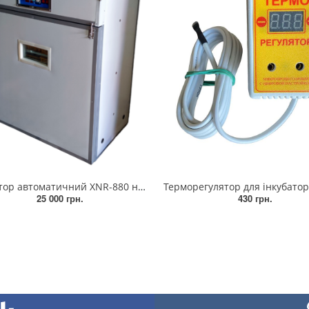
ор автоматичний XNR-880 на 880 яєць
Терморегулятор для інкубатора цифровий ЦТР-2, терморегулятор мікропроцесорний з цифровим 
25 000 грн.
430 грн.