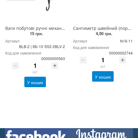
Ваги побутові ручні механічні круглі (кантер), зважування до 10 кг
Сантиметр швейний (портнівський) 150 см., сантиметрова стрічка
15 грн.
4,50 грн.
Артикул
Артикул
N16-11
BLB-2 ( ВБ-10 /552-2BLV-2
Код для замовлення
Код для замовлення
00000002744
00000000563
шт
шт
У кошик
У кошик