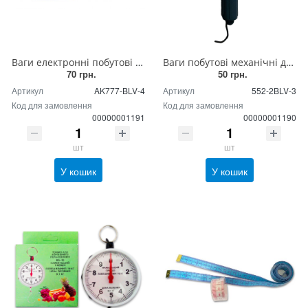
Ваги електронні побутові ручні, кантер електронний
Ваги побутові механічні до 20 кг, безмін побутовий, модель Х-220
70 грн.
50 грн.
Артикул
AK777-BLV-4
Артикул
552-2BLV-3
Код для замовлення
Код для замовлення
00000001191
00000001190
шт
шт
У кошик
У кошик