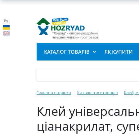
"Хозряд" - оптово-роздрібний
інтернет-магазин госптоварів
КАТАЛОГ ТОВАРІВ
ЯК КУПИТИ
Головна сторінка
Каталог госптоварів
Клей, 
Клей універсаль
ціанакрилат, суп