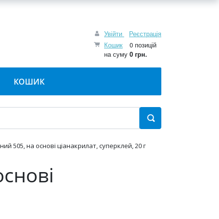
Увійти
Реєстрація
Кошик
0 позицій
на суму
0 грн.
КОШИК
ий 505, на основі ціанакрилат, суперклей, 20 г
основі