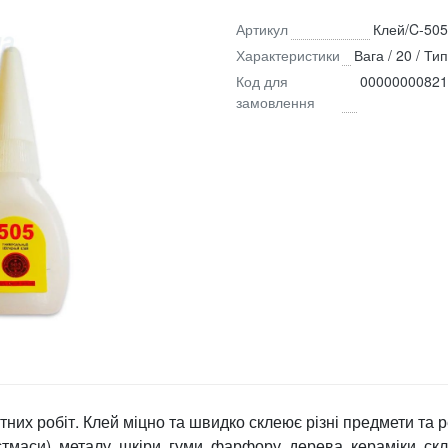
Артикул
Клей/C-505
Характеристики
Вага / 20 / Тип
Код для
00000000821
замовлення
их робіт. Клей міцно та швидко склеює різні предмети та ре
тмаси), металу, шкіри, гуми, фарфору, дерева, кераміки, скл