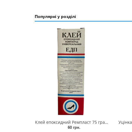
Популярні у розділі
Клей епоксидний Ремпласт 75 грам, епоксидна смола
Уцінка Силі
60 грн.