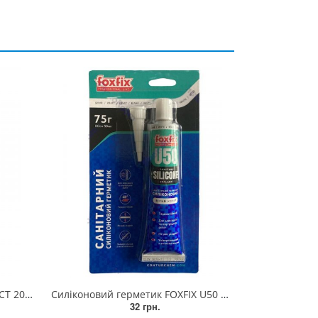
г мале
Силіконовий герметик FOXFIX U50 50ml САНІТАРНИЙ БІЛИЙ
32 грн.