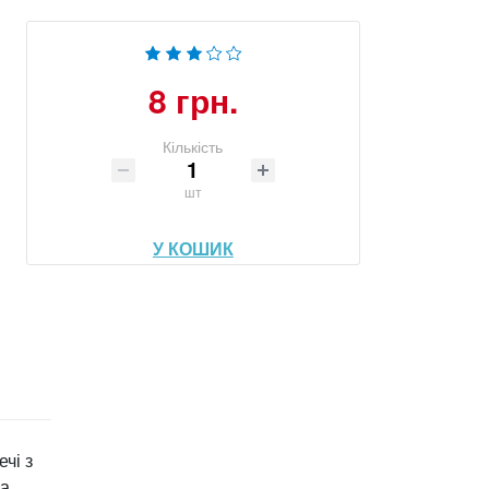
8 грн.
Кількість
шт
У КОШИК
чі з
а.