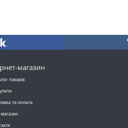
ернет-магазин
алог товарів
купити
тавка та оплата
 магазин
такти