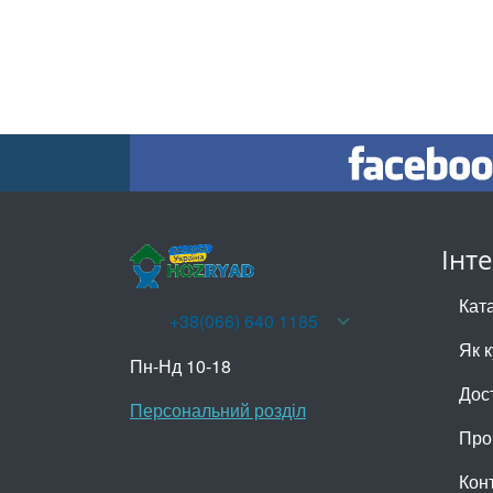
Інт
Кат
+38(066) 640 1185
Як 
Пн-Нд 10-18
Дос
Персональний розділ
Про
Кон