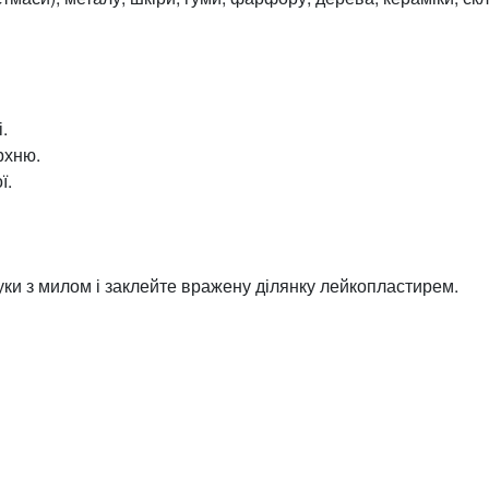
.
рхню.
ї.
уки з милом і заклейте вражену ділянку лейкопластирем.