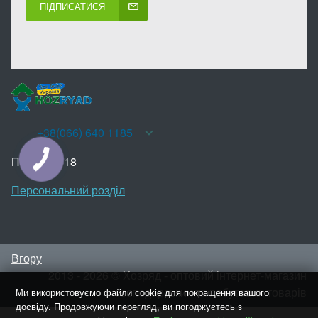
ПІДПИСАТИСЯ
+38(066) 640 1185
Пн-Нд 10-18
КНОПКА
ЗВ'ЯЗКУ
Персональний розділ
Вгору
2013 - 2026 © Хозряд - оптовий інтернет-магазин
господарських та побутових товарів
Ми використовуємо файли cookie для покращення вашого
досвіду. Продовжуючи перегляд, ви погоджуєтесь з