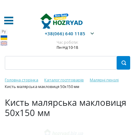
+38(066) 640 1185
Час роботи:
Пн-Нд 10-18
Головна сторінка
Каталог госптоварів
Малярні пензлі
Кисть малярська макловиця 50х150 мм
Кисть малярська макловиця
50х150 мм