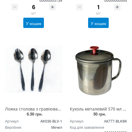
00000003139
00000000555
шт
шт
У кошик
У кошик
Ложка столова з гравіюванням "Мечел" - нержавіюча сталь. (BLV-1)
Кухоль металевий 570 мл ( 9 см) з кришкою
6.50 грн.
50 грн.
Артикул
AK036-BLV-1
Артикул
АК777-BLK9K
Виробник
Мечел
Код для замовлення