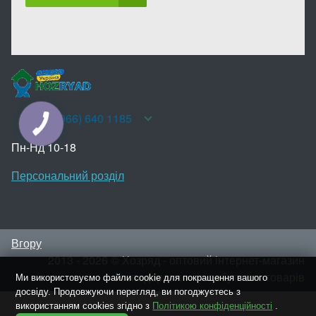
+38(066) 640 1185
КНОПКА
ЗВ'ЯЗКУ
Пн-Нд 10-18
Персональний розділ
Вгору
2013 - 2026 © Хозряд - оптовий інтернет-магазин
господарських та побутових товарів
Ми використовуємо файли cookie для покращення вашого
досвіду. Продовжуючи перегляд, ви погоджуєтесь з
використанням cookies згідно з
Політикою конфіденційності
.