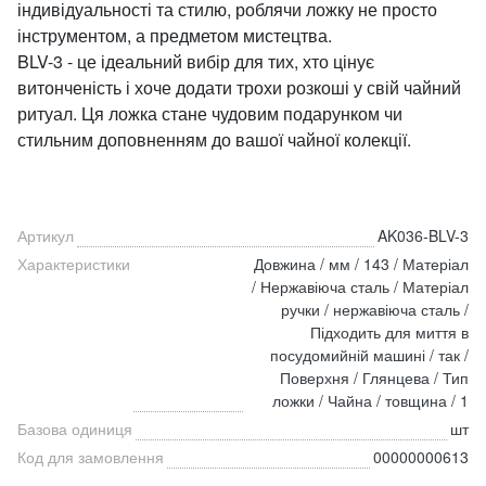
індивідуальності та стилю, роблячи ложку не просто
інструментом, а предметом мистецтва.
BLV-3 - це ідеальний вибір для тих, хто цінує
витонченість і хоче додати трохи розкоші у свій чайний
ритуал. Ця ложка стане чудовим подарунком чи
стильним доповненням до вашої чайної колекції.
Артикул
AK036-BLV-3
Характеристики
Довжина / мм / 143 / Матеріал
/ Нержавіюча сталь / Матеріал
ручки / нержавіюча сталь /
Підходить для миття в
посудомийній машині / так /
Поверхня / Глянцева / Тип
ложки / Чайна / товщина / 1
Базова одиниця
шт
Код для замовлення
00000000613