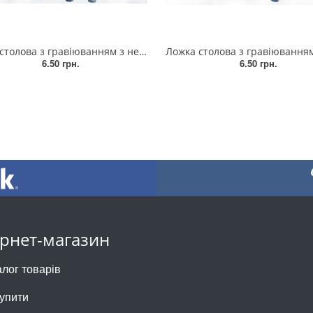
ова з гравіюванням з нержавіючої сталі (BLV-2)
Ложка столова з гравіюванням "Мечел" - нержавіюча стал
6.50 грн.
6.50 грн.
ернет-магазин
алог товарів
купити