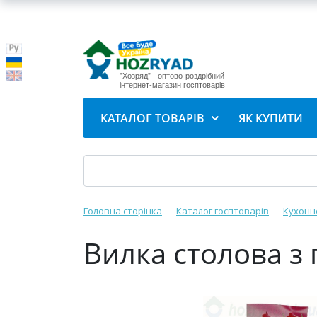
"Хозряд" - оптово-роздрібний
інтернет-магазин госптоварів
КАТАЛОГ ТОВАРІВ
ЯК КУПИТИ
Головна сторінка
Каталог госптоварів
Кухонн
Вилка столова з