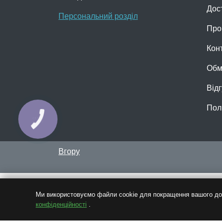
Дос
Персональний розділ
Про
Кон
Обм
Відг
Пол
КНОПКА
ЗВ'ЯЗКУ
Вгору
Ми використовуємо файли cookie для покращення вашого дос
конфіденційності
.