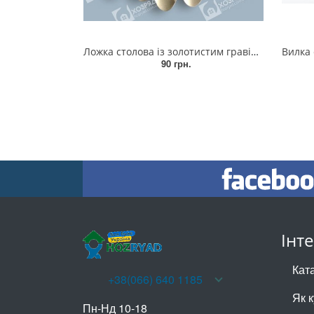
Ложка столова із золотистим гравіюванням 552-BLV-10
Вилка стол
90 грн.
Інт
Кат
+38(066) 640 1185
Як 
Пн-Нд 10-18