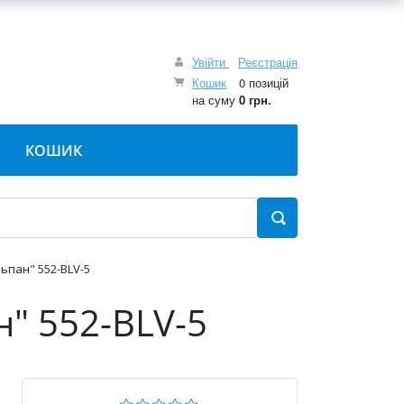
Увійти
Реєстрація
Кошик
0 позицій
на суму
0 грн.
КОШИК
ьпан" 552-BLV-5
" 552-BLV-5