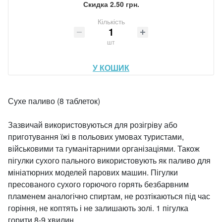
Скидка 2.50 грн.
Кількість
шт
У КОШИК
Сухе паливо (8 таблеток)
Зазвичай використовуються для розігріву або
приготування їжі в польових умовах туристами,
військовими та гуманітарними організаціями. Також
пігулки сухого пального використовують як паливо для
мініатюрних моделей парових машин. Пігулки
пресованого сухого горючого горять безбарвним
пламенем аналогічно спиртам, не розтікаються під час
горіння, не коптять і не залишають золі. 1 пігулка
горити 8-9 хвилин.