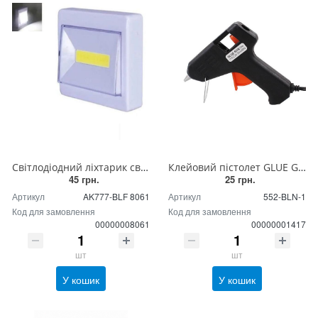
Світлодіодний ліхтарик світильник у формі вмикача на батарейках, з магнітними тримачами
Клейовий пістолет GLUE GUN 20W 552-BLN-1
45 грн.
25 грн.
Артикул
AK777-BLF 8061
Артикул
552-BLN-1
Код для замовлення
Код для замовлення
00000008061
00000001417
шт
шт
У кошик
У кошик