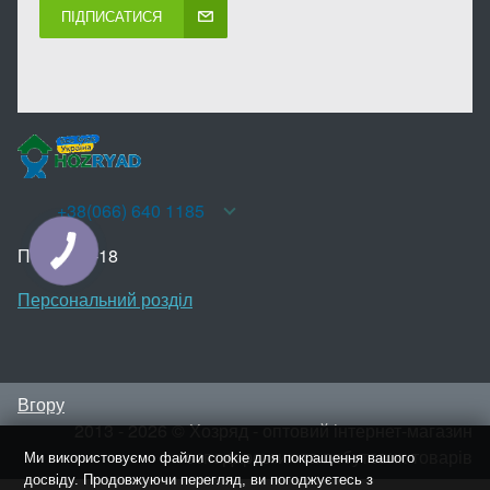
ПІДПИСАТИСЯ
+38(066) 640 1185
Пн-Нд 10-18
КНОПКА
ЗВ'ЯЗКУ
Персональний розділ
Вгору
2013 - 2026 © Хозряд - оптовий інтернет-магазин
господарських та побутових товарів
Ми використовуємо файли cookie для покращення вашого
досвіду. Продовжуючи перегляд, ви погоджуєтесь з