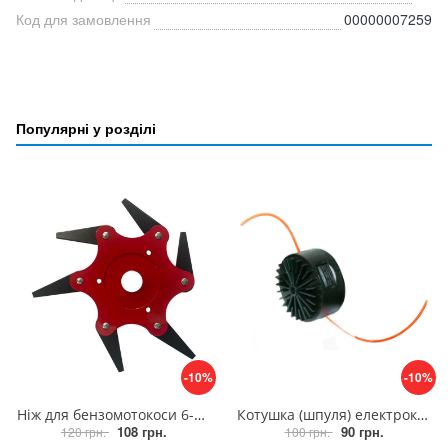
Код для замовлення
00000007259
Популярні у розділі
-10%
-10%
Ніж для бензомотокоси 6-ти сегментний, ніж для бензокоси плоский шестисегментний
Котушка (шпуля) електрокоси d-8мм, триммер для електрокоси
108 грн.
90 грн.
120 грн.
100 грн.