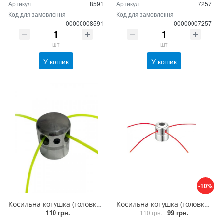
Артикул
8591
Артикул
7257
Код для замовлення
Код для замовлення
00000008591
00000007257
шт
шт
У кошик
У кошик
-10%
Косильна котушка (головка) для мотокоси алюмінієва, з боковим фікатором волосіні
Косильна котушка (головка) для мотокоси Sturm алюмінієва, (шпуля для бензокоси)
110 грн.
99 грн.
110 грн.