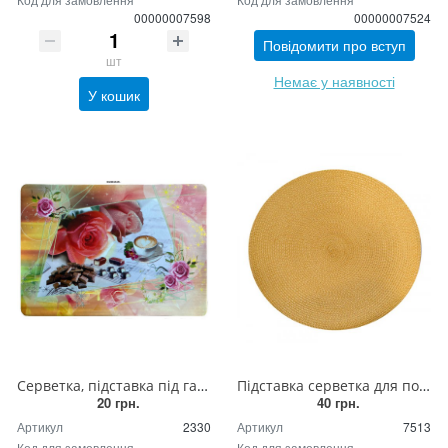
00000007598
00000007524
Повідомити про вступ
шт
Немає у наявності
У кошик
Серветка, підставка під гаряче одностороння ПВХ з малюнком
Підставка серветка для посуду та приладів плетена кругла (гірчиця)
20 грн.
40 грн.
Артикул
2330
Артикул
7513
Код для замовлення
Код для замовлення