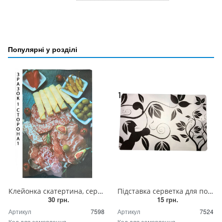
Популярні у розділі
Клейонка скатертина, серветка під гаряче на стіл двостороння (різні малюнки)
Підставка серветка для посуду та приладів (силікон)
30 грн.
15 грн.
Артикул
7598
Артикул
7524
Код для замовлення
Код для замовлення