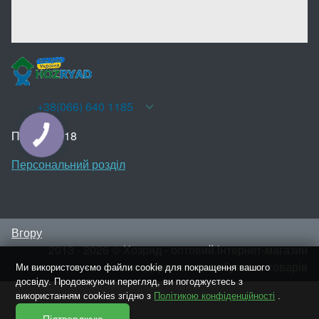
+38(066) 640 1185
Пн-Нд 10-18
КНОПКА
ЗВ'ЯЗКУ
Персональний розділ
Вгору
2013 - 2026 © Хозряд - оптовий інтернет-магазин
господарських та побутових товарів
Ми використовуємо файли cookie для покращення вашого
досвіду. Продовжуючи перегляд, ви погоджуєтесь з
використанням cookies згідно з
Політикою конфіденційності
.