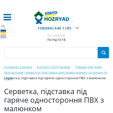
+38(066) 640 1185
Час роботи:
Пн-Нд 10-18
Головна сторінка
Каталог госптоварів
Товари для дому
Скатертини, серветки, підставки для сервірування та покриття
Серветка, підставка під гаряче одностороння ПВХ з малюнком
столу
Серветка, підставка під
гаряче одностороння ПВХ з
малюнком