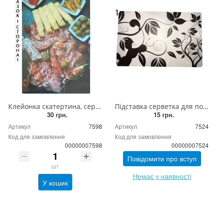
Клейонка скатертина, серветка під гаряче на стіл двостороння (різні малюнки)
Підставка серветка для посуду та приладів (силікон)
30 грн.
15 грн.
Артикул
7598
Артикул
7524
Код для замовлення
Код для замовлення
00000007598
00000007524
Повідомити про вступ
шт
Немає у наявності
У кошик