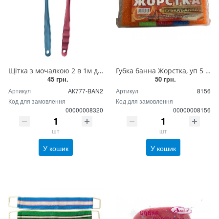
Щітка з мочалкою 2 в 1м для душу, ванної, лазні пластмасова з ручкою
Губка банна Жорстка, уп 5 штук
45 грн.
50 грн.
Артикул
АК777-BAN2
Артикул
8156
Код для замовлення
Код для замовлення
00000008320
00000008156
шт
шт
У кошик
У кошик