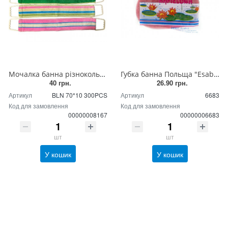
Мочалка банна різнокольорова смугаста з пластиковими ручками, 700 х 100 мм
Губка банна Польща "Esabel" Gbka k?pielowa 150*90*50
40 грн.
26.90 грн.
Артикул
BLN 70*10 300PCS
Артикул
6683
Код для замовлення
Код для замовлення
00000008167
00000006683
шт
шт
У кошик
У кошик